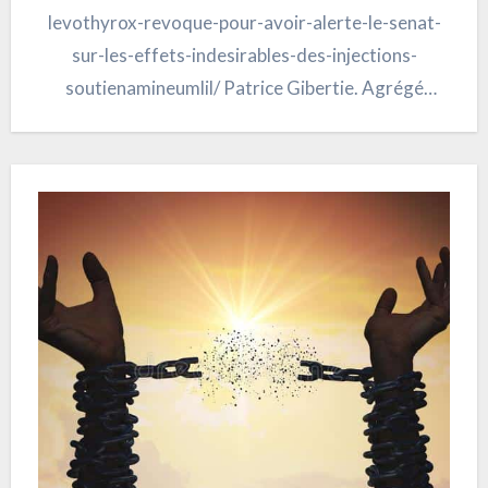
levothyrox-revoque-pour-avoir-alerte-le-senat-
sur-les-effets-indesirables-des-injections-
soutienamineumlil/ Patrice Gibertie. Agrégé
d’histoire, professeur de chaire supérieure en
géopo-litique et histoire économique a un blog que
je vous conseille d’aller consulter. Sur cet article,
vous avez un lien…