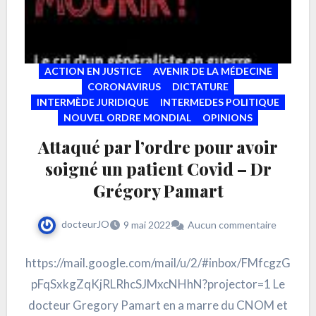
ACTION EN JUSTICE
AVENIR DE LA MÉDECINE
CORONAVIRUS
DICTATURE
INTERMÈDE JURIDIQUE
INTERMEDES POLITIQUE
NOUVEL ORDRE MONDIAL
OPINIONS
Attaqué par l’ordre pour avoir
soigné un patient Covid – Dr
Grégory Pamart
docteurJO
9 mai 2022
Aucun commentaire
https://mail.google.com/mail/u/2/#inbox/FMfcgzG
pFqSxkgZqKjRLRhcSJMxcNHhN?projector=1 Le
docteur Gregory Pamart en a marre du CNOM et