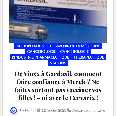
ACTION EN JUSTICE
AVENIR DE LA MÉDECINE
CANCEROLOGIE
CANCÉROLOGIE
L'INDUSTRIE PHARMACEUTIQUE
THERAPEUTIQUE
VACCINS
De Vioxx à Gardasil, comment
faire confiance à Merck ? Ne
faites surtout pas vacciner vos
filles ! – ni avec le Cervarix !
docteurJO
12 février 2023
Aucun commentaire