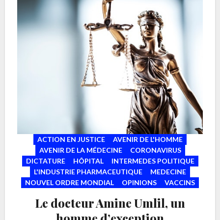
ACTION EN JUSTICE
AVENIR DE L'HOMME
AVENIR DE LA MÉDECINE
CORONAVIRUS
DICTATURE
HÔPITAL
INTERMEDES POLITIQUE
L'INDUSTRIE PHARMACEUTIQUE
MEDECINE
NOUVEL ORDRE MONDIAL
OPINIONS
VACCINS
Le docteur Amine Umlil, un
homme d’exception