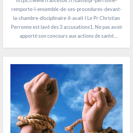
https://www.francesoir.fr/sante/pr-perronne-
remporte-l-ensemble-de-ses-procedures-devant-
la-chambre-disciplinaire-il-avait-l Le Pr Christian
Perronne est lavé des 3 accusations1. Ne pas avoir
apporté son concours aux actions de santé
publique mises en place par le gouvernement2.
Avoir dénigré les…