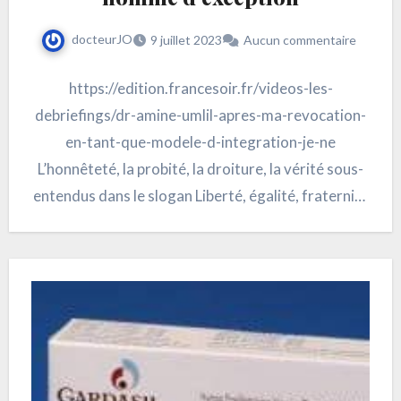
docteurJO
9 juillet 2023
Aucun commentaire
https://edition.francesoir.fr/videos-les-
debriefings/dr-amine-umlil-apres-ma-revocation-
en-tant-que-modele-d-integration-je-ne
L’honnêteté, la probité, la droiture, la vérité sous-
entendus dans le slogan Liberté, égalité, fraternité
qui trône au fronton des mairies françaises
semblent méconnus des “élites” dirigeantes et de
la…