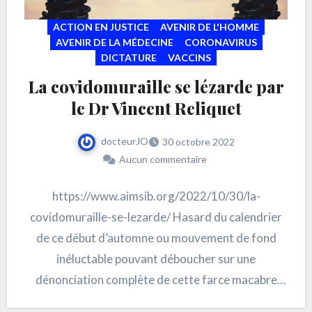
ACTION EN JUSTICE
AVENIR DE L'HOMME
AVENIR DE LA MÉDECINE
CORONAVIRUS
DICTATURE
VACCINS
La covidomuraille se lézarde par
le Dr Vincent Reliquet
docteurJO
30 octobre 2022
Aucun commentaire
https://www.aimsib.org/2022/10/30/la-
covidomuraille-se-lezarde/ Hasard du calendrier
de ce début d’automne ou mouvement de fond
inéluctable pouvant déboucher sur une
dénonciation complète de cette farce macabre
qu’a représenté la Covid depuis 2020, un…