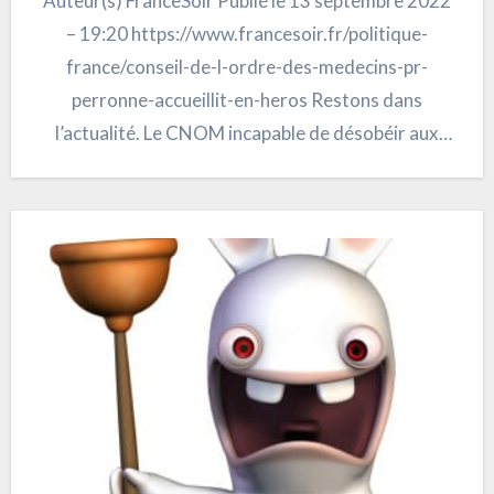
Auteur(s) FranceSoir Publié le 13 septembre 2022
– 19:20 https://www.francesoir.fr/politique-
france/conseil-de-l-ordre-des-medecins-pr-
perronne-accueillit-en-heros Restons dans
l’actualité. Le CNOM incapable de désobéir aux
injonctions gouvernementales par peur de
représailles – qu’ils n’auraient pas s’ils…