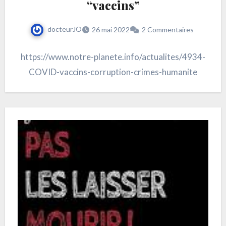
“vaccins”
docteurJO
26 mai 2022
2 Commentaires
https://www.notre-planete.info/actualites/4934-
COVID-vaccins-corruption-crimes-humanite