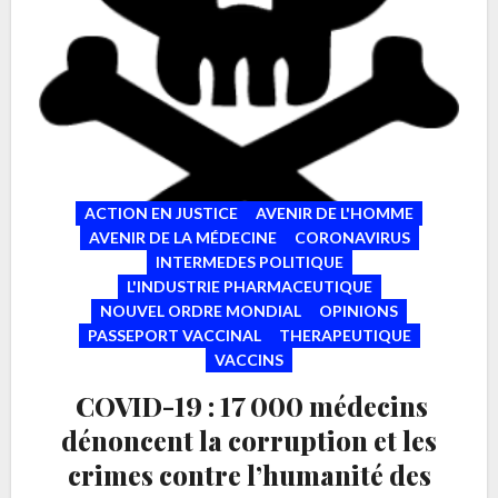
ACTION EN JUSTICE
AVENIR DE L'HOMME
AVENIR DE LA MÉDECINE
CORONAVIRUS
INTERMEDES POLITIQUE
L'INDUSTRIE PHARMACEUTIQUE
NOUVEL ORDRE MONDIAL
OPINIONS
PASSEPORT VACCINAL
THERAPEUTIQUE
VACCINS
COVID-19 : 17 000 médecins
dénoncent la corruption et les
crimes contre l’humanité des