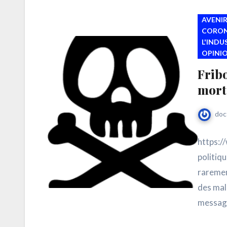
AVENIR
CORON
L'IND
OPINI
Fribo
mort
doc
https:/
politiqu
raremen
des mal
message