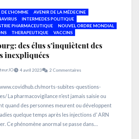
 DE L'HOMME
AVENIR DE LA MÉDECINE
AVIRUS
INTERMEDES POLITIQUE
USTRIE PHARMACEUTIQUE
NOUVEL ORDRE MONDIAL
ONS
THERAPEUTIQUE
VACCINS
urg: des élus s’inquiètent des
s inexpliquées
teurJO
4 avril 2023
2 Commentaires
/www.covidhub.ch/morts-subites-questions-
es/ La pharmacovigilance n’est jamais saisie ou
t quand des personnes meurent ou développent
adies quelque temps après les injections d’ ARN
r. Ce phénomène anormal se passe dans…