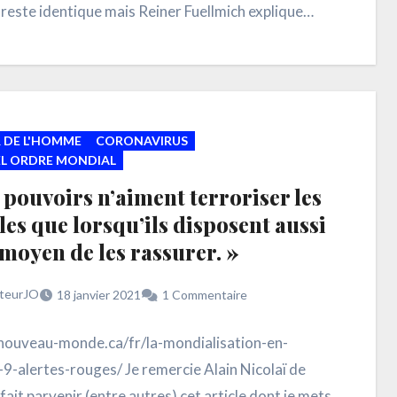
 reste identique mais Reiner Fuellmich explique
ment ce…
 DE L'HOMME
CORONAVIRUS
L ORDRE MONDIAL
 pouvoirs n’aiment terroriser les
es que lorsqu’ils disposent aussi
moyen de les rassurer. »
teurJO
18 janvier 2021
1 Commentaire
/nouveau-monde.ca/fr/la-mondialisation-en-
9-alertes-rouges/ Je remercie Alain Nicolaï de
fait parvenir (entre autres) cet article dont je mets