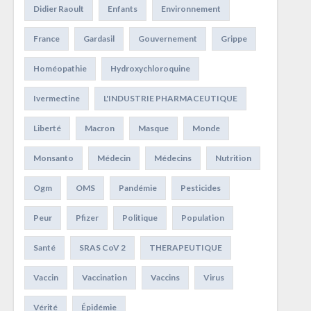
Didier Raoult
Enfants
Environnement
France
Gardasil
Gouvernement
Grippe
Homéopathie
Hydroxychloroquine
Ivermectine
L'INDUSTRIE PHARMACEUTIQUE
Liberté
Macron
Masque
Monde
Monsanto
Médecin
Médecins
Nutrition
Ogm
OMS
Pandémie
Pesticides
Peur
Pfizer
Politique
Population
Santé
SRAS CoV 2
THERAPEUTIQUE
Vaccin
Vaccination
Vaccins
Virus
Vérité
Épidémie