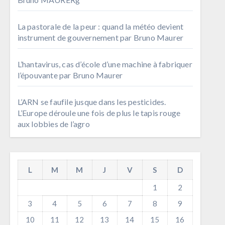
La pastorale de la peur : quand la météo devient
instrument de gouvernement par Bruno Maurer
L’hantavirus, cas d’école d’une machine à fabriquer
l’épouvante par Bruno Maurer
L’ARN se faufile jusque dans les pesticides.
L’Europe déroule une fois de plus le tapis rouge
aux lobbies de l’agro
L
M
M
J
V
S
D
1
2
3
4
5
6
7
8
9
10
11
12
13
14
15
16