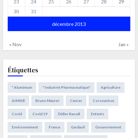
23
24
25
26
27
28
29
30
31
décembre 2013
« Nov
Jan »
Étiquettes
" Aluminium
" Industrie Pharmaceutique"
Agriculture
AIMSIB
Bruno Maurer
Cancer
Coronavirus
Covid
Covid 19
Didier Raoult
Enfants
Environnement
France
Gardasil
Gouvernement