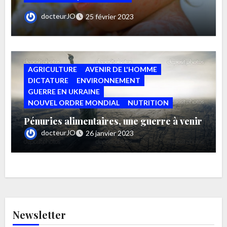
A propos de la vaccination et des vaccins
docteurJO
25 février 2023
AGRICULTURE
AVENIR DE L'HOMME
DICTATURE
ENVIRONNEMENT
GUERRE EN UKRAINE
NOUVEL ORDRE MONDIAL
NUTRITION
Pénuries alimentaires, une guerre à venir
docteurJO
26 janvier 2023
Newsletter