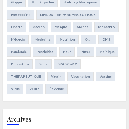
Grippe
Homéopathie
Hydroxychloroquine
Ivermectine
L'INDUSTRIE PHARMACEUTIQUE
Liberté
Macron
Masque
Monde
Monsanto
Médecin
Médecins
Nutrition
Ogm
OMS
Pandémie
Pesticides
Peur
Pfizer
Politique
Population
Santé
SRAS CoV 2
THERAPEUTIQUE
Vaccin
Vaccination
Vaccins
Virus
Vérité
Épidémie
Archives