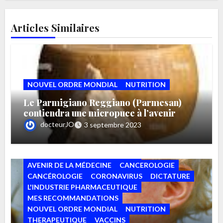
Articles Similaires
NOUVEL ORDRE MONDIAL
NUTRITION
Le Parmigiano Reggiano (Parmesan)
contiendra une micropuce à l’avenir
docteurJO
3 septembre 2023
AUTISME
AVENIR DE L'HOMME
AVENIR DE LA MÉDECINE
CANCEROLOGIE
CANCÉROLOGIE
CORONAVIRUS
DICTATURE
L'INDUSTRIE PHARMACEUTIQUE
MES RECOMMANDATIONS
NOUVEL ORDRE MONDIAL
NUTRITION
THERAPEUTIQUE
VACCINS