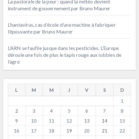
La pastorale de la peur : quand la météo devient
instrument de gouvernement par Bruno Maurer
L’hantavirus, cas d’école d’une machine à fabriquer
l’épouvante par Bruno Maurer
L’ARN se faufile jusque dans les pesticides. L’Europe
déroule une fois de plus le tapis rouge aux lobbies de
l’agro
L
M
M
J
V
S
D
1
2
3
4
5
6
7
8
9
10
11
12
13
14
15
16
17
18
19
20
21
22