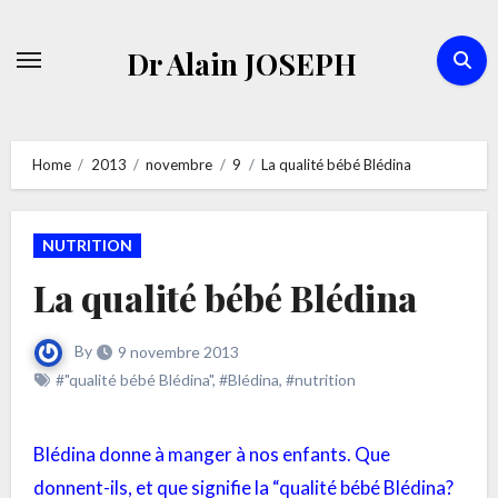
Skip
to
Dr Alain JOSEPH
content
Home
2013
novembre
9
La qualité bébé Blédina
NUTRITION
La qualité bébé Blédina
By
9 novembre 2013
#"qualité bébé Blédina"
,
#Blédina
,
#nutrition
Blédina donne à manger à nos enfants. Que
donnent-ils, et que signifie la “qualité bébé Blédina?