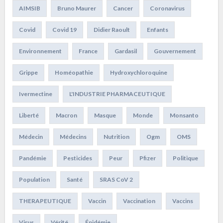
AIMSIB
Bruno Maurer
Cancer
Coronavirus
Covid
Covid 19
Didier Raoult
Enfants
Environnement
France
Gardasil
Gouvernement
Grippe
Homéopathie
Hydroxychloroquine
Ivermectine
L'INDUSTRIE PHARMACEUTIQUE
Liberté
Macron
Masque
Monde
Monsanto
Médecin
Médecins
Nutrition
Ogm
OMS
Pandémie
Pesticides
Peur
Pfizer
Politique
Population
Santé
SRAS CoV 2
THERAPEUTIQUE
Vaccin
Vaccination
Vaccins
Virus
Vérité
Épidémie