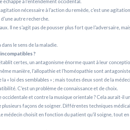
e échappe à l’entendement occidental.
agitation nécessaire à l’action du remède, c’est une agitatio
n d’une autre recherche.
. Il ne s’agit pas de pousser plus fort que l’adversaire, mai
a dans le sens de la maladie.
 incompatibles ?
’établit certes, un antagonisme énorme quant à leur conceptio
 même manière, l’allopathie et l’homéopathie sont antagonist
tre la « loi des semblables » ; mais toutes deux sont de la médec
tibilité. C’est un problème de connaissance et de choix.
ccidentale et contre la musique orientale ? Cela aurait-il u
e plusieurs façons de soigner. Différentes techniques médica
 médecin choisit en fonction du patient qu’il soigne, tout en