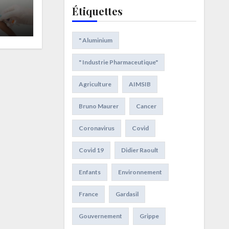
Étiquettes
nts
" Aluminium
" Industrie Pharmaceutique"
Agriculture
AIMSIB
Bruno Maurer
Cancer
Coronavirus
Covid
Covid 19
Didier Raoult
Enfants
Environnement
France
Gardasil
Gouvernement
Grippe