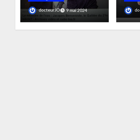
Mémoire de l’eau
Pascal
docteurJO
do
9 mai 2024
Miche
dernie
méno