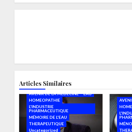
Articles Similaires
AVENIR DE LA MÉDECINE
EAU
HOMEOPATHIE
AVENI
L'INDUSTRIE
HOME
PHARMACEUTIQUE
L'IND
MÉMOIRE DE L'EAU
PHAR
THERAPEUTIQUE
MÉNO
Uncategorized
THER