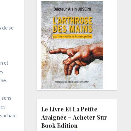
n
s de se
n et
es
ine.
n sens
les
Le Livre Et La Petite
 sachant
Araignée – Acheter Sur
Book Edition