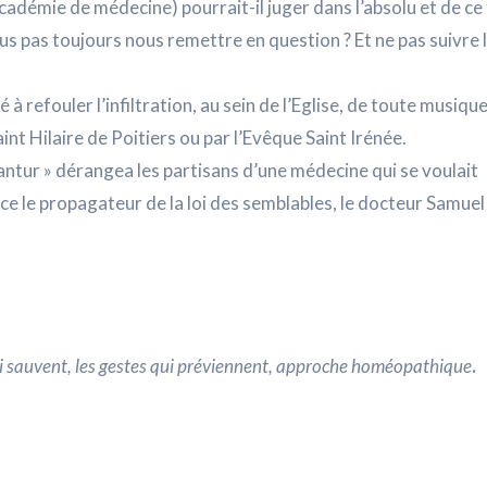
cadémie de médecine) pourrait-il juger dans l’absolu et de ce 
us pas toujours nous remettre en question ? Et ne pas suivre 
 à refouler l’infiltration, au sein de l’Eglise, de toute musiqu
aint Hilaire de Poitiers ou par l’Evêque Saint Irénée.
urantur » dérangea les partisans d’une médecine qui se voulait
e le propagateur de la loi des semblables, le docteur Samuel
ui sauvent, les gestes qui préviennent, approche homéopathique
.