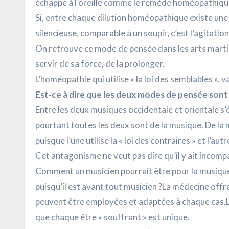
échappe à l’oreille comme le remède homéopathiqu
Si, entre chaque dilution homéopathique existe une 
silencieuse, comparable à un soupir, c’est l’agitatio
On retrouve ce mode de pensée dans les arts martiaux
servir de sa force, de la prolonger.
L’homéopathie qui utilise « la loi des semblables », v
Est-ce à dire que les deux modes de pensée sont
Entre les deux musiques occidentale et orientale s
pourtant toutes les deux sont de la musique. De la
puisque l’une utilise la « loi des contraires » et l’au
Cet antagonisme ne veut pas dire qu’il y ait incompa
Comment un musicien pourrait être pour la musique o
puisqu’il est avant tout musicien ?La médecine offr
peuvent être employées et adaptées à chaque cas.Le
que chaque être « souffrant » est unique.