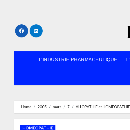
Skip
to
content
L’INDUSTRIE PHARMACEUTIQUE
L
Home
2005
mars
7
ALLOPATHIE et HOMEOPATHIE
HOMEOPATHIE