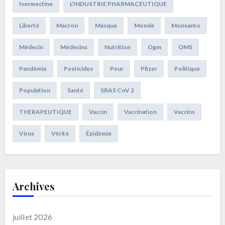
Ivermectine
L'INDUSTRIE PHARMACEUTIQUE
Liberté
Macron
Masque
Monde
Monsanto
Médecin
Médecins
Nutrition
Ogm
OMS
Pandémie
Pesticides
Peur
Pfizer
Politique
Population
Santé
SRAS CoV 2
THERAPEUTIQUE
Vaccin
Vaccination
Vaccins
Virus
Vérité
Épidémie
Archives
juillet 2026