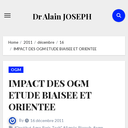
Skip
to
Dr Alain JOSEPH
content
Home
2011
décembre
16
IMPACT DES OGM ETUDE BIAISEE ET ORIENTEE
OGM
IMPACT DES OGM
ETUDE BIAISEE ET
ORIENTEE
By
16 décembre 2011
#"institut Agro Paris Tech"
,
#Agnès Ricroch
,
#ogm