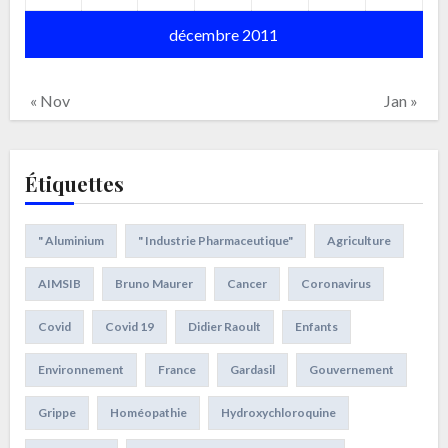
décembre 2011
« Nov
Jan »
Étiquettes
" Aluminium
" Industrie Pharmaceutique"
Agriculture
AIMSIB
Bruno Maurer
Cancer
Coronavirus
Covid
Covid 19
Didier Raoult
Enfants
Environnement
France
Gardasil
Gouvernement
Grippe
Homéopathie
Hydroxychloroquine