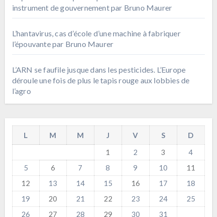
instrument de gouvernement par Bruno Maurer
L’hantavirus, cas d’école d’une machine à fabriquer
l’épouvante par Bruno Maurer
L’ARN se faufile jusque dans les pesticides. L’Europe
déroule une fois de plus le tapis rouge aux lobbies de
l’agro
L
M
M
J
V
S
D
1
2
3
4
5
6
7
8
9
10
11
12
13
14
15
16
17
18
19
20
21
22
23
24
25
26
27
28
29
30
31