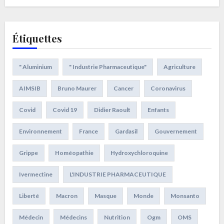
Étiquettes
" Aluminium
" Industrie Pharmaceutique"
Agriculture
AIMSIB
Bruno Maurer
Cancer
Coronavirus
Covid
Covid 19
Didier Raoult
Enfants
Environnement
France
Gardasil
Gouvernement
Grippe
Homéopathie
Hydroxychloroquine
Ivermectine
L'INDUSTRIE PHARMACEUTIQUE
Liberté
Macron
Masque
Monde
Monsanto
Médecin
Médecins
Nutrition
Ogm
OMS