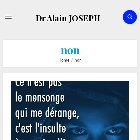
Skip
to
Dr Alain JOSEPH
content
non
Home
non