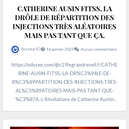
CATHERINE AUSIN FITSS, LA
DRÔLE DE RÉPARTITION DES
INJECTIONS TRÈS ALÉATOIRES
MAIS PAS TANT QUE ÇA.
docteurJO
16 janvier 2023
Aucun commentaire
https://odysee.com/@c19legrandreveil:f/CATHE
RINE-AUSIN-FITSS,-LA-DR%C3%94LE-DE-
R%C3%89PARTITION-DES-INJECTIONS-TRES-
AL%C3%89ATOIRES-MAIS-PAS-TANT-QUE-
%C3%87A.:c Révélations de Catherine Austin
Fitss sur l’étrange répartition des lots de produits
ARNm !!! Il n’y a effectivement pas d’autres
explications. Des personnes meurent brutalement,