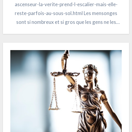
ascenseur-la-verite-prend-l-escalier-mais-elle-
reste-parfois-au-sous-sol.html Les mensonges
sont si nombreux et si gros que les gens ne les
voient pas. Nous refaire le coup avec la variole du
singe, nécessite un culot…