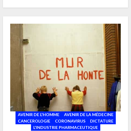
qui s’est déroulé pendant 3 ans à des proches ou
des amis, je suis personna non grata et j’entends
toujours le même refrain:…
AVENIR DE L'HOMME
AVENIR DE LA MÉDECINE
CANCEROLOGIE
CORONAVIRUS
DICTATURE
L'INDUSTRIE PHARMACEUTIQUE