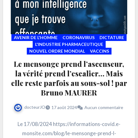
AVENIR DE L'HOMME
CORONAVIRUS
DICTATURE
L'INDUSTRIE PHARMACEUTIQUE
NOUVEL ORDRE MONDIAL
VACCINS
Le mensonge prend l’ascenseur,
la vérité prend l’escalier… Mais
elle reste parfois au sous-sol ! par
Bruno MAURER
docteurJO
17 août 2024
Aucun commentaire
Le 17/08/2024 https://informations-covid.e-
monsite.com/blog/le-mensonge-prend-l-