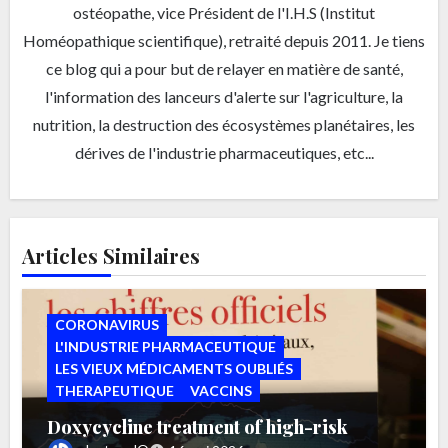
ostéopathe, vice Président de l'I.H.S (Institut
Homéopathique scientifique), retraité depuis 2011. Je tiens
ce blog qui a pour but de relayer en matière de santé,
l'information des lanceurs d'alerte sur l'agriculture, la
nutrition, la destruction des écosystèmes planétaires, les
dérives de l'industrie pharmaceutiques, etc...
Articles Similaires
CORONAVIRUS
L'INDUSTRIE PHARMACEUTIQUE
LES VIEUX MÉDICAMENTS OUBLIÉS
THERAPEUTIQUE
VACCINS
Doxycycline treatment of high-risk
COVID-19-positive patients with