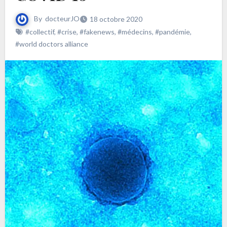
By
docteurJO
18 octobre 2020
#collectif
,
#crise
,
#fakenews
,
#médecins
,
#pandémie
,
#world doctors alliance