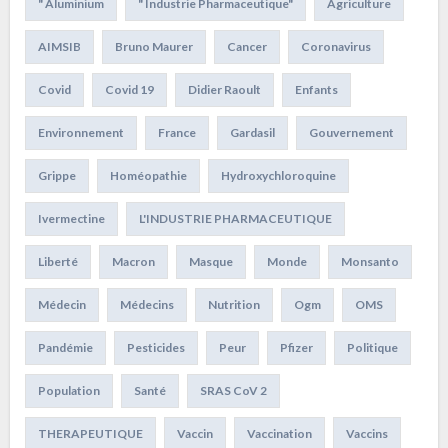
" Aluminium
" Industrie Pharmaceutique"
Agriculture
AIMSIB
Bruno Maurer
Cancer
Coronavirus
Covid
Covid 19
Didier Raoult
Enfants
Environnement
France
Gardasil
Gouvernement
Grippe
Homéopathie
Hydroxychloroquine
Ivermectine
L'INDUSTRIE PHARMACEUTIQUE
Liberté
Macron
Masque
Monde
Monsanto
Médecin
Médecins
Nutrition
Ogm
OMS
Pandémie
Pesticides
Peur
Pfizer
Politique
Population
Santé
SRAS CoV 2
THERAPEUTIQUE
Vaccin
Vaccination
Vaccins