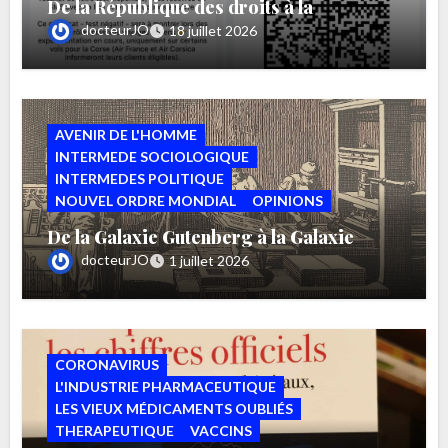
De la République des droits à la
République des autorisations par Bruno
docteurJO
18 juillet 2026
MAURER
AVENIR DE L'HOMME
INTERMEDE SOCIOLOGIQUE
INTERMEDES POLITIQUE
NOUVEL ORDRE MONDIAL
OPINIONS
De la Galaxie Gutenberg à la Galaxie
TikTok par Bruno MAURERg
docteurJO
1 juillet 2026
CORONAVIRUS
L'INDUSTRIE PHARMACEUTIQUE
LES VIEUX MÉDICAMENTS OUBLIÉS
THERAPEUTIQUE
VACCINS