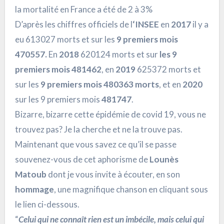
la mortalité en France a été de 2 à 3%
D’après les chiffres officiels de l
‘INSEE
en
2017
il y a
eu 613027 morts et sur les
9 premiers mois
470557.
En
2018
620124 morts et sur
les 9
premiers mois 481462
, en
2019
625372 morts et
sur les
9 premiers mois 480363 morts
, et en
2020
sur les 9 premiers mois
481747
.
Bizarre, bizarre cette épidémie de covid 19, vous ne
trouvez pas? Je la cherche et ne la trouve pas.
Maintenant que vous savez ce qu’il se passe
souvenez-vous de cet aphorisme de
Lounès
Matoub
dont je vous invite à écouter, en son
hommage
, une magnifique chanson en cliquant sous
le lien ci-dessous.
“
Celui qui ne connaît rien est un imbécile, mais celui qui