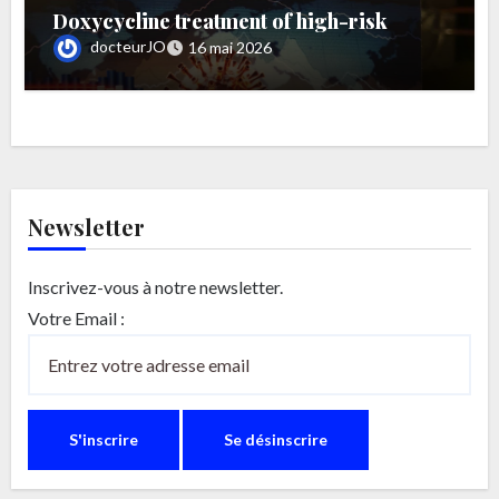
Doxycycline treatment of high-risk
COVID-19-positive patients with
docteurJO
16 mai 2026
comorbid pulmonary disease (Un article
paru sur Pubmed en septembre 2020 –
passé inaperçu –
Newsletter
Inscrivez-vous à notre newsletter.
Votre Email :