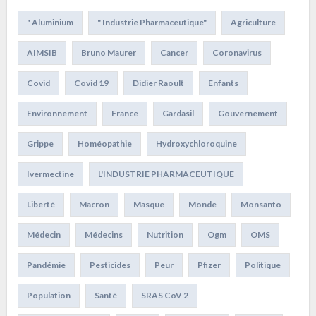
" Aluminium
" Industrie Pharmaceutique"
Agriculture
AIMSIB
Bruno Maurer
Cancer
Coronavirus
Covid
Covid 19
Didier Raoult
Enfants
Environnement
France
Gardasil
Gouvernement
Grippe
Homéopathie
Hydroxychloroquine
Ivermectine
L'INDUSTRIE PHARMACEUTIQUE
Liberté
Macron
Masque
Monde
Monsanto
Médecin
Médecins
Nutrition
Ogm
OMS
Pandémie
Pesticides
Peur
Pfizer
Politique
Population
Santé
SRAS CoV 2