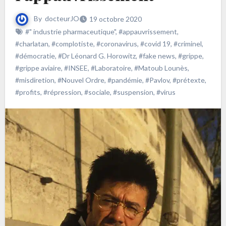
By
docteurJO
19 octobre 2020
#" industrie pharmaceutique"
,
#appauvrissement
,
#charlatan
,
#complotiste
,
#coronavirus
,
#covid 19
,
#criminel
,
#démocratie
,
#Dr Léonard G. Horowitz
,
#fake news
,
#grippe
,
#grippe aviaire
,
#INSEE
,
#Laboratoire
,
#Matoub Lounès
,
#misdiretion
,
#Nouvel Ordre
,
#pandémie
,
#Pavlov
,
#prétexte
,
#profits
,
#répression
,
#sociale
,
#suspension
,
#virus