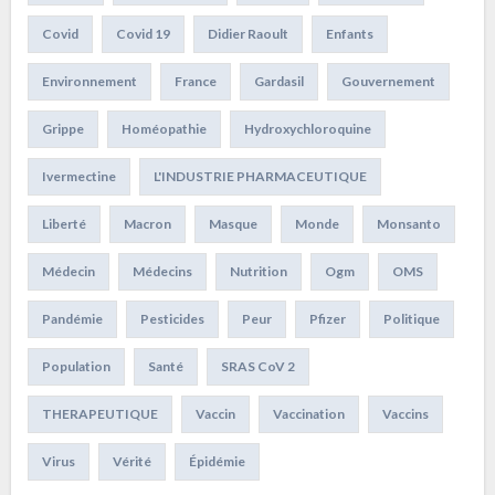
Covid
Covid 19
Didier Raoult
Enfants
Environnement
France
Gardasil
Gouvernement
Grippe
Homéopathie
Hydroxychloroquine
Ivermectine
L'INDUSTRIE PHARMACEUTIQUE
Liberté
Macron
Masque
Monde
Monsanto
Médecin
Médecins
Nutrition
Ogm
OMS
Pandémie
Pesticides
Peur
Pfizer
Politique
Population
Santé
SRAS CoV 2
THERAPEUTIQUE
Vaccin
Vaccination
Vaccins
Virus
Vérité
Épidémie