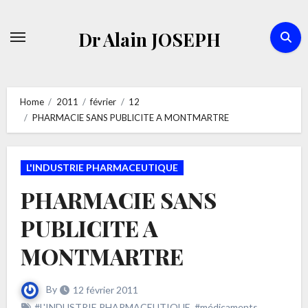
Skip
to
Dr Alain JOSEPH
content
Home
2011
février
12
PHARMACIE SANS PUBLICITE A MONTMARTRE
L'INDUSTRIE PHARMACEUTIQUE
PHARMACIE SANS
PUBLICITE A
MONTMARTRE
By
12 février 2011
#L'INDUSTRIE PHARMACEUTIQUE
,
#médicaments
,