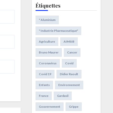
Étiquettes
" Aluminium
" Industrie Pharmaceutique"
Agriculture
AIMSIB
Bruno Maurer
Cancer
Coronavirus
Covid
Covid 19
Didier Raoult
Enfants
Environnement
France
Gardasil
Gouvernement
Grippe