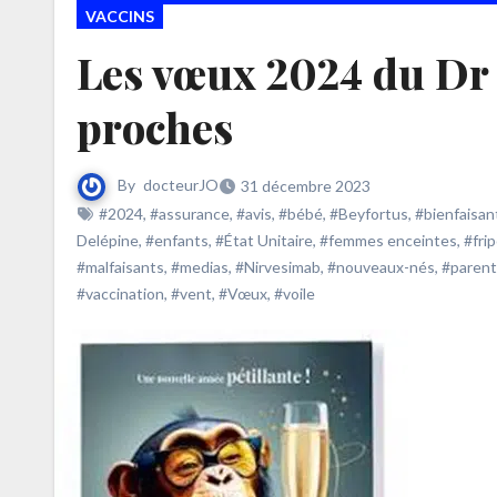
VACCINS
Les vœux 2024 du Dr J
proches
By
docteurJO
31 décembre 2023
#2024
,
#assurance
,
#avis
,
#bébé
,
#Beyfortus
,
#bienfaisan
Delépine
,
#enfants
,
#État Unitaire
,
#femmes enceintes
,
#fri
#malfaisants
,
#medias
,
#Nirvesimab
,
#nouveaux-nés
,
#parent
#vaccination
,
#vent
,
#Vœux
,
#voile