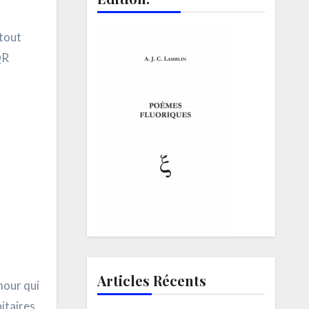
 tout
QR
Articles Récents
mour qui
nitaires