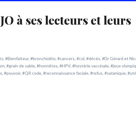
O à ses lecteurs et leurs
ts
,
#Bienfaiteur
,
#bronchiolite
,
#cancers
,
#col
,
#décès
,
#Dr Gérard et Nic
pon
,
#grain de sable
,
#honnêtes
,
#HPV
,
#hystérie vaccinale
,
#jeux olympi
s
,
#pouvoir
,
#QR code
,
#reconnaissance faciale
,
#refus
,
#satanique
,
#ut