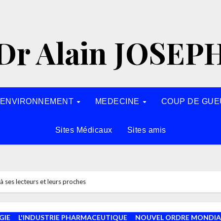
Dr Alain JOSEP
’ENVIRONNEMENT
MEDECINE
COUP DE GUE
Sites Médicaux
Sites amis
 ses lecteurs et leurs proches
GIE
L'INDUSTRIE PHARMACEUTIQUE
NOUVEL ORDRE MONDIA