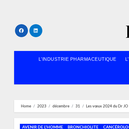
Skip
to
content
L’INDUSTRIE PHARMACEUTIQUE
L
Home
2023
décembre
31
Les vœux 2024 du Dr JO à
AVENIR DE L'HOMME
BRONCHIOLITE
CANCÉROLO