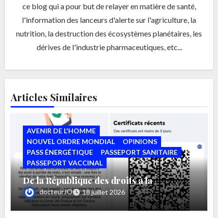
ce blog qui a pour but de relayer en matière de santé,
l'information des lanceurs d'alerte sur l'agriculture, la
nutrition, la destruction des écosystèmes planétaires, les
dérives de l'industrie pharmaceutiques, etc...
Articles Similaires
AVENIR DE L'HOMME
NOUVEL ORDRE MONDIAL
OPINIONS
PASS ÉNERGÉTIQUE
PASSEPORT SANITAIRE
PASSEPORT VACCINAL
De la République des droits à la
République des autorisations par Bruno
docteurJO
18 juillet 2026
MAURER