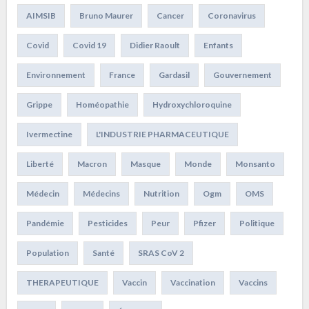
AIMSIB
Bruno Maurer
Cancer
Coronavirus
Covid
Covid 19
Didier Raoult
Enfants
Environnement
France
Gardasil
Gouvernement
Grippe
Homéopathie
Hydroxychloroquine
Ivermectine
L'INDUSTRIE PHARMACEUTIQUE
Liberté
Macron
Masque
Monde
Monsanto
Médecin
Médecins
Nutrition
Ogm
OMS
Pandémie
Pesticides
Peur
Pfizer
Politique
Population
Santé
SRAS CoV 2
THERAPEUTIQUE
Vaccin
Vaccination
Vaccins