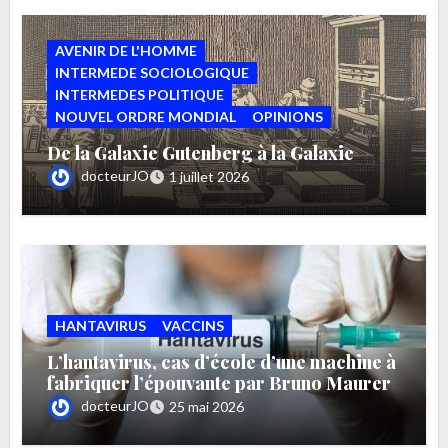
AVENIR DE L'HOMME
INTERMEDE SOCIOLOGIQUE
INTERMEDES POLITIQUE
NOUVEL ORDRE MONDIAL
OPINIONS
De la Galaxie Gutenberg à la Galaxie
TikTok par Bruno MAURERg
docteurJO
1 juillet 2026
HANTAVIRUS
VACCINS
L’hantavirus, cas d’école d’une machine à
fabriquer l’épouvante par Bruno Maurer
docteurJO
25 mai 2026