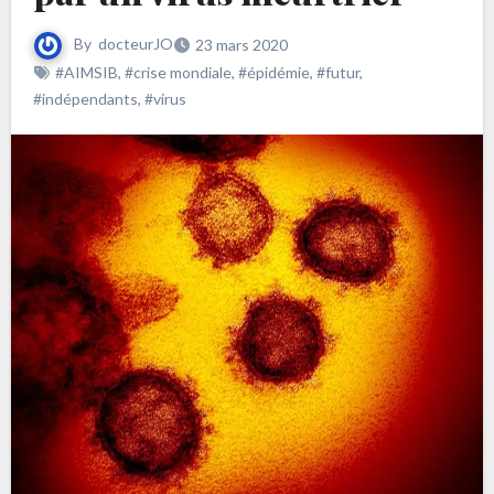
By
docteurJO
23 mars 2020
#AIMSIB
,
#crise mondiale
,
#épidémie
,
#futur
,
#indépendants
,
#virus