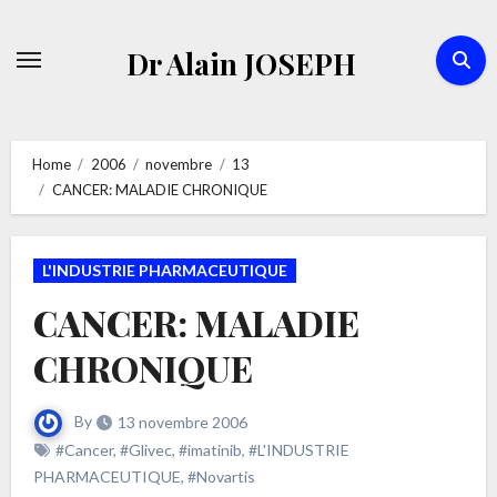
Skip
to
Dr Alain JOSEPH
content
Home
2006
novembre
13
CANCER: MALADIE CHRONIQUE
L'INDUSTRIE PHARMACEUTIQUE
CANCER: MALADIE
CHRONIQUE
By
13 novembre 2006
#Cancer
,
#Glivec
,
#imatinib
,
#L'INDUSTRIE
PHARMACEUTIQUE
,
#Novartis