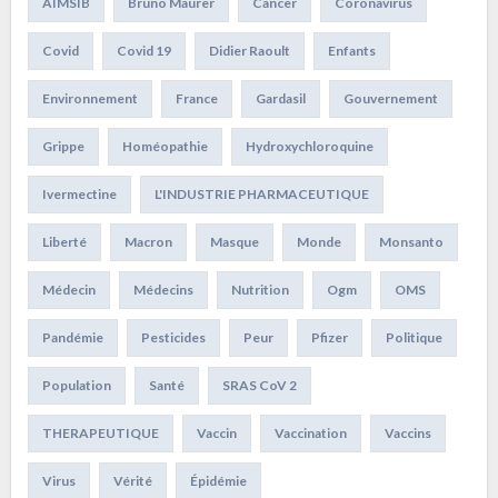
AIMSIB
Bruno Maurer
Cancer
Coronavirus
Covid
Covid 19
Didier Raoult
Enfants
Environnement
France
Gardasil
Gouvernement
Grippe
Homéopathie
Hydroxychloroquine
Ivermectine
L'INDUSTRIE PHARMACEUTIQUE
Liberté
Macron
Masque
Monde
Monsanto
Médecin
Médecins
Nutrition
Ogm
OMS
Pandémie
Pesticides
Peur
Pfizer
Politique
Population
Santé
SRAS CoV 2
THERAPEUTIQUE
Vaccin
Vaccination
Vaccins
Virus
Vérité
Épidémie