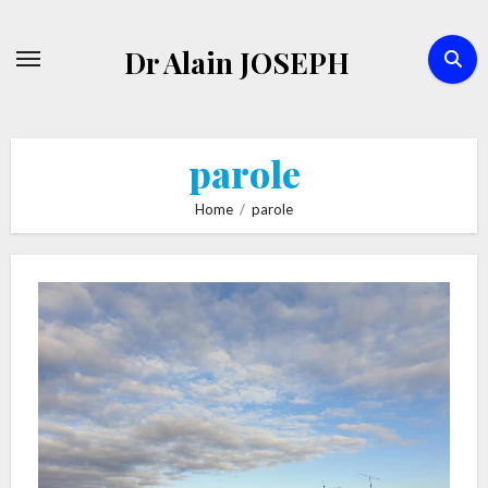
Skip
to
Dr Alain JOSEPH
content
parole
Home
parole