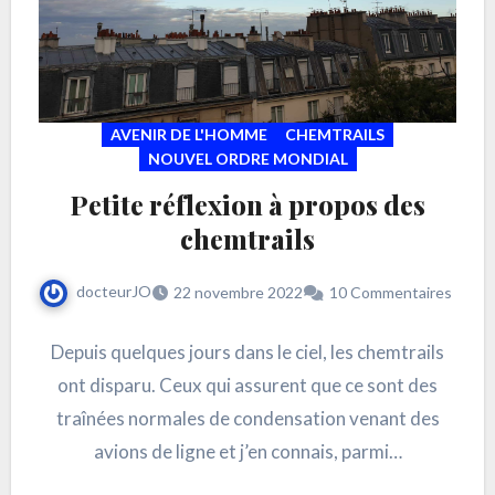
AVENIR DE L'HOMME
CHEMTRAILS
NOUVEL ORDRE MONDIAL
Petite réflexion à propos des
chemtrails
docteurJO
22 novembre 2022
10 Commentaires
Depuis quelques jours dans le ciel, les chemtrails
ont disparu. Ceux qui assurent que ce sont des
traînées normales de condensation venant des
avions de ligne et j’en connais, parmi…