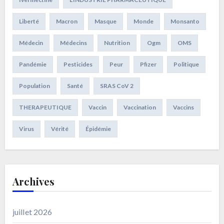
Liberté
Macron
Masque
Monde
Monsanto
Médecin
Médecins
Nutrition
Ogm
OMS
Pandémie
Pesticides
Peur
Pfizer
Politique
Population
Santé
SRAS CoV 2
THERAPEUTIQUE
Vaccin
Vaccination
Vaccins
Virus
Vérité
Épidémie
Archives
juillet 2026