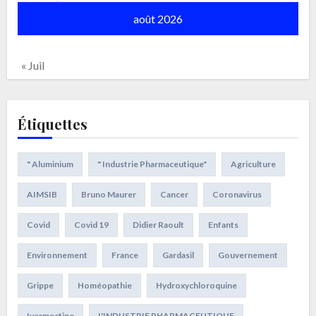
août 2026
« Juil
Étiquettes
" Aluminium
" Industrie Pharmaceutique"
Agriculture
AIMSIB
Bruno Maurer
Cancer
Coronavirus
Covid
Covid 19
Didier Raoult
Enfants
Environnement
France
Gardasil
Gouvernement
Grippe
Homéopathie
Hydroxychloroquine
Ivermectine
L'INDUSTRIE PHARMACEUTIQUE