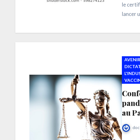
le cert
lancer 
grâce à
AVENIR
DICTA
L'IND
VACCI
Confé
pandé
au P
doc