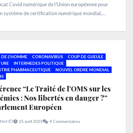
ificat Covid numérique de l’Union européenne pour
un système de certification numérique mondial,
 un partenariat «historique» signé lundi.…
 DE L'HOMME
CORONAVIRUS
COUP DE GUEULE
TURE
INTERMEDES POLITIQUE
USTRIE PHARMACEUTIQUE
NOUVEL ORDRE MONDIAL
NS
rence “Le Traité de l’OMS sur les
mies : Nos libertés en danger ?”
arlement Européen
teurJO
25 avril 2023
4 Commentaires