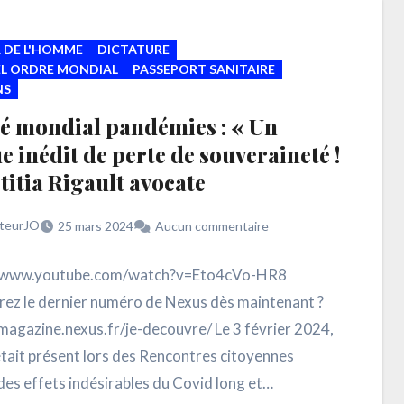
 DE L'HOMME
DICTATURE
L ORDRE MONDIAL
PASSEPORT SANITAIRE
NS
té mondial pandémies : « Un
e inédit de perte de souveraineté !
titia Rigault avocate
teurJO
25 mars 2024
Aucun commentaire
//www.youtube.com/watch?v=Eto4cVo-HR8
ez le dernier numéro de Nexus dès maintenant ?
/magazine.nexus.fr/je-decouvre/ Le 3 février 2024,
tait présent lors des Rencontres citoyennes
des effets indésirables du Covid long et…