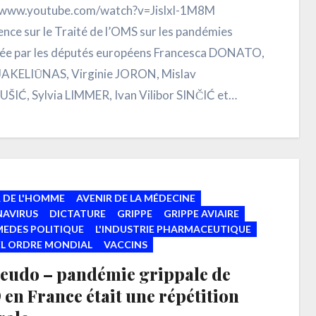
//www.youtube.com/watch?v=Jislxl-1M8M
nce sur le Traité de l’OMS sur les pandémies
ée par les députés européens Francesca DONATO,
JAKELIŪNAS, Virginie JORON, Mislav
IĆ, Sylvia LIMMER, Ivan Vilibor SINČIĆ et
n…
 DE L'HOMME
AVENIR DE LA MÉDECINE
AVIRUS
DICTATURE
GRIPPE
GRIPPE AVIAIRE
MEDES POLITIQUE
L'INDUSTRIE PHARMACEUTIQUE
L ORDRE MONDIAL
VACCINS
seudo – pandémie grippale de
en France était une répétition