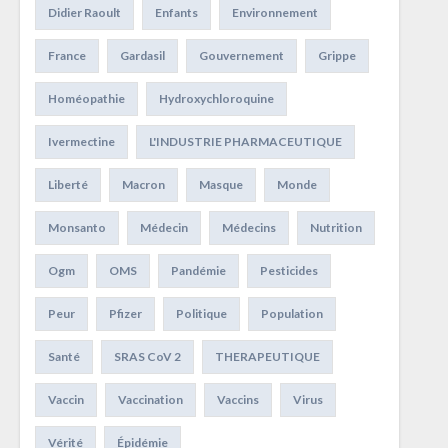
Didier Raoult
Enfants
Environnement
France
Gardasil
Gouvernement
Grippe
Homéopathie
Hydroxychloroquine
Ivermectine
L'INDUSTRIE PHARMACEUTIQUE
Liberté
Macron
Masque
Monde
Monsanto
Médecin
Médecins
Nutrition
Ogm
OMS
Pandémie
Pesticides
Peur
Pfizer
Politique
Population
Santé
SRAS CoV 2
THERAPEUTIQUE
Vaccin
Vaccination
Vaccins
Virus
Vérité
Épidémie