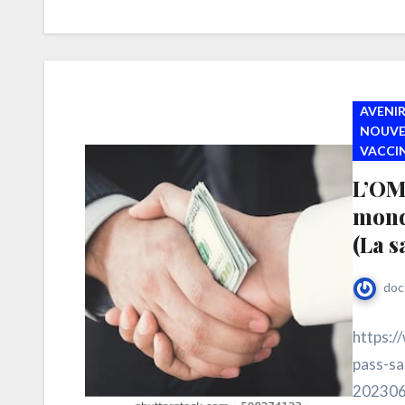
AVENIR
NOUVE
VACCI
L’OMS
mond
(La s
doc
https:/
pass-sa
2023060