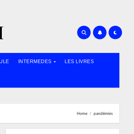
H
ULE
INTERMEDES
LES LIVRES
Home
pandémies