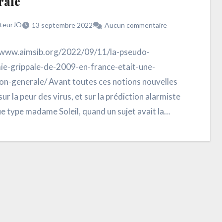
rale
teurJO
13 septembre 2022
Aucun commentaire
/www.aimsib.org/2022/09/11/la-pseudo-
e-grippale-de-2009-en-france-etait-une-
ion-generale/ Avant toutes ces notions nouvelles
ur la peur des virus, et sur la prédiction alarmiste
ue type madame Soleil, quand un sujet avait la
il restait…