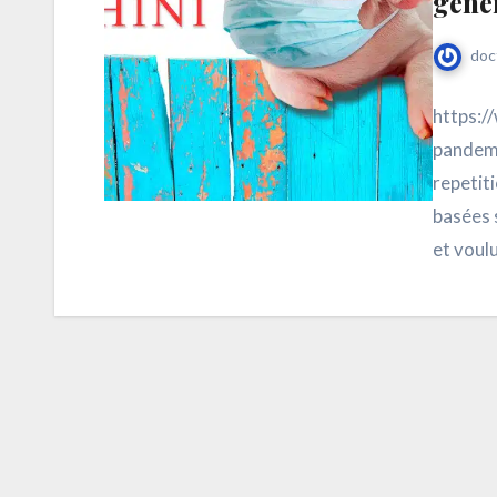
géné
doc
https:/
pandemi
repetit
basées s
et voul
fièvre, 