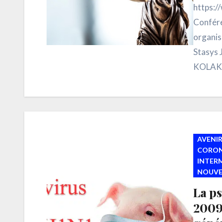
https:
Confére
organis
Stasys 
KOLAKUŠ
Cristia
AVENIR
CORON
INTER
NOUVE
La p
2009 