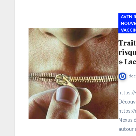
AVENIR
NOUVE
VACCI
Trai
risqu
» Lae
doc
https:
Découvr
https:/
Nexus é
autour 