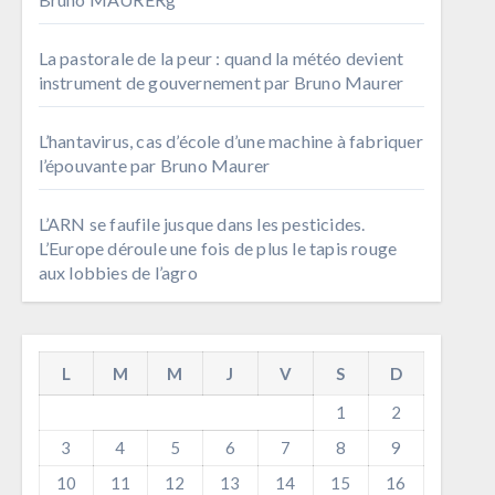
La pastorale de la peur : quand la météo devient
instrument de gouvernement par Bruno Maurer
L’hantavirus, cas d’école d’une machine à fabriquer
l’épouvante par Bruno Maurer
L’ARN se faufile jusque dans les pesticides.
L’Europe déroule une fois de plus le tapis rouge
aux lobbies de l’agro
L
M
M
J
V
S
D
1
2
3
4
5
6
7
8
9
10
11
12
13
14
15
16