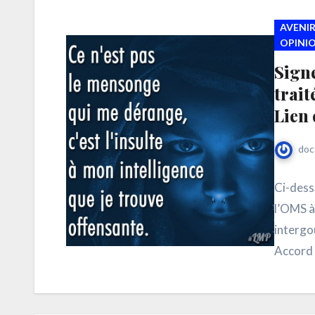
AVENIR
OPINI
Signe
trait
Lien 
doc
Ci-dess
l’OMS à 
intergo
Accord 