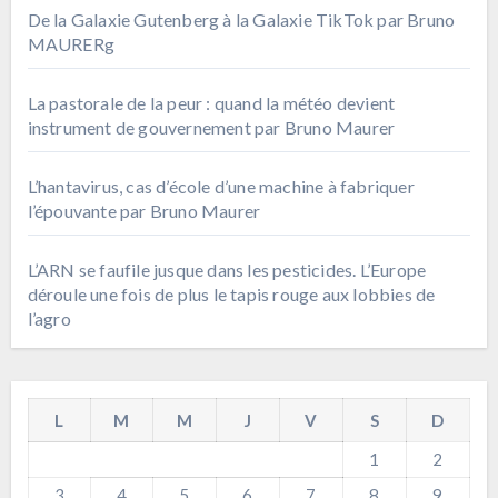
De la Galaxie Gutenberg à la Galaxie TikTok par Bruno
MAURERg
La pastorale de la peur : quand la météo devient
instrument de gouvernement par Bruno Maurer
L’hantavirus, cas d’école d’une machine à fabriquer
l’épouvante par Bruno Maurer
L’ARN se faufile jusque dans les pesticides. L’Europe
déroule une fois de plus le tapis rouge aux lobbies de
l’agro
L
M
M
J
V
S
D
1
2
3
4
5
6
7
8
9