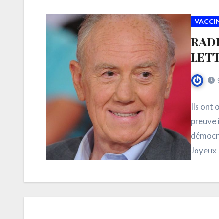
VACCI
RADI
LET
Ils ont 
preuve 
démocra
Joyeux 