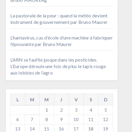
La pastorale de la peur : quand la météo devient
instrument de gouvernement par Bruno Maurer
L’hantavirus, cas d’école d’une machine à fabriquer
l’épouvante par Bruno Maurer
L’ARN se faufile jusque dans les pesticides.
L’Europe déroule une fois de plus le tapis rouge
aux lobbies de l’agro
L
M
M
J
V
S
D
1
2
3
4
5
6
7
8
9
10
11
12
13
14
15
16
17
18
19