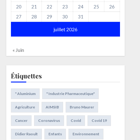
20
21
22
23
24
25
26
27
28
29
30
31
juillet 2026
« Juin
Étiquettes
" Aluminium
" Industrie Pharmaceutique"
Agriculture
AIMSIB
Bruno Maurer
Cancer
Coronavirus
Covid
Covid 19
Didier Raoult
Enfants
Environnement