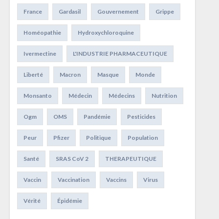
France
Gardasil
Gouvernement
Grippe
Homéopathie
Hydroxychloroquine
Ivermectine
L'INDUSTRIE PHARMACEUTIQUE
Liberté
Macron
Masque
Monde
Monsanto
Médecin
Médecins
Nutrition
Ogm
OMS
Pandémie
Pesticides
Peur
Pfizer
Politique
Population
Santé
SRAS CoV 2
THERAPEUTIQUE
Vaccin
Vaccination
Vaccins
Virus
Vérité
Épidémie