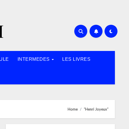
H
ULE
INTERMEDES
LES LIVRES
Home
“Henri Joyeux”