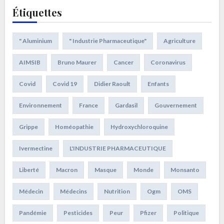
Étiquettes
" Aluminium
" Industrie Pharmaceutique"
Agriculture
AIMSIB
Bruno Maurer
Cancer
Coronavirus
Covid
Covid 19
Didier Raoult
Enfants
Environnement
France
Gardasil
Gouvernement
Grippe
Homéopathie
Hydroxychloroquine
Ivermectine
L'INDUSTRIE PHARMACEUTIQUE
Liberté
Macron
Masque
Monde
Monsanto
Médecin
Médecins
Nutrition
Ogm
OMS
Pandémie
Pesticides
Peur
Pfizer
Politique