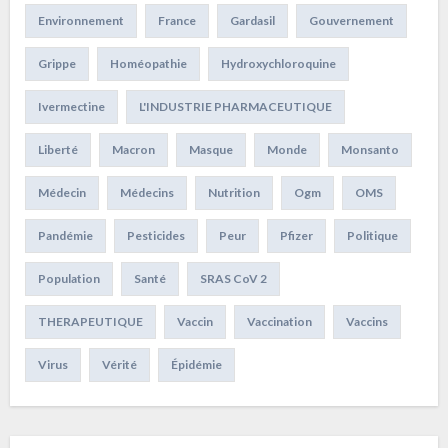
Environnement
France
Gardasil
Gouvernement
Grippe
Homéopathie
Hydroxychloroquine
Ivermectine
L'INDUSTRIE PHARMACEUTIQUE
Liberté
Macron
Masque
Monde
Monsanto
Médecin
Médecins
Nutrition
Ogm
OMS
Pandémie
Pesticides
Peur
Pfizer
Politique
Population
Santé
SRAS CoV 2
THERAPEUTIQUE
Vaccin
Vaccination
Vaccins
Virus
Vérité
Épidémie