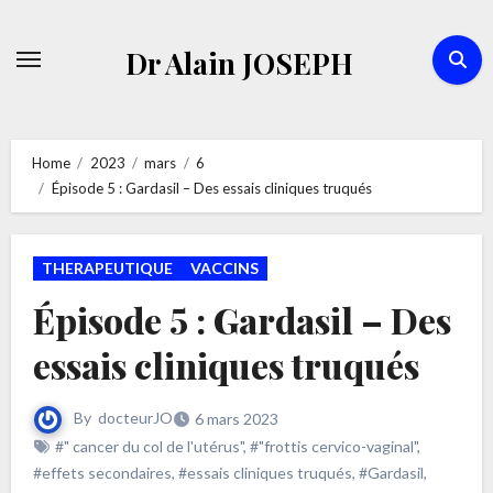
Skip
to
Dr Alain JOSEPH
content
Home
2023
mars
6
Épisode 5 : Gardasil – Des essais cliniques truqués
THERAPEUTIQUE
VACCINS
Épisode 5 : Gardasil – Des
essais cliniques truqués
By
docteurJO
6 mars 2023
#" cancer du col de l'utérus"
,
#"frottis cervico-vaginal"
,
#effets secondaires
,
#essais cliniques truqués
,
#Gardasil
,