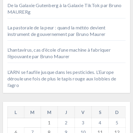
De la Galaxie Gutenberg à la Galaxie TikTok par Bruno
MAURERg
La pastorale de la peur : quand la météo devient
instrument de gouvernement par Bruno Maurer
L’hantavirus, cas d’école d’une machine à fabriquer
l’épouvante par Bruno Maurer
L’ARN se faufile jusque dans les pesticides. L’Europe
déroule une fois de plus le tapis rouge aux lobbies de
l’agro
L
M
M
J
V
S
D
1
2
3
4
5
6
7
8
9
10
11
12