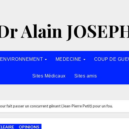
Dr Alain JOSEP
’ENVIRONNEMENT
MEDECINE
COUP DE GUE
Sites Médicaux
Sites amis
r fait passer un concurrent gênant (Jean-Pierre Petit) pour un fou.
LEAIRE
OPINIONS