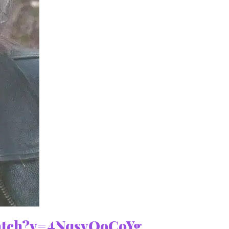
watch?v=4NqsvQoCoYg