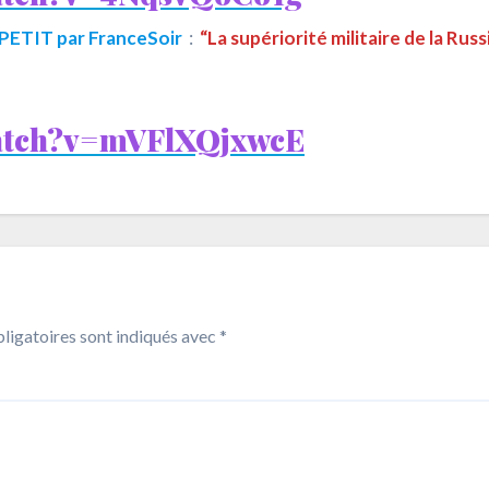
e PETIT par FranceSoir
:
“La supériorité militaire de la Russ
watch?v=mVFlXQjxwcE
ligatoires sont indiqués avec
*