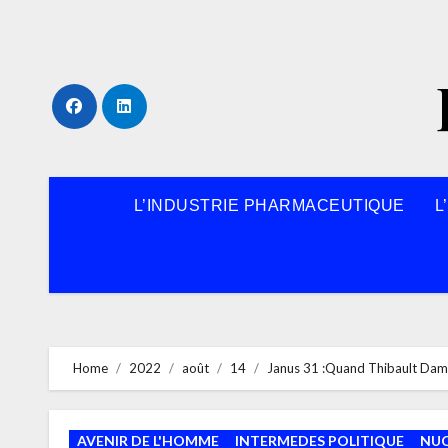
Skip
to
content
L’INDUSTRIE PHARMACEUTIQUE
L
Home
2022
août
14
Janus 31 :Quand Thibault Damou
AVENIR DE L'HOMME
INTERMEDES POLITIQUE
NUC