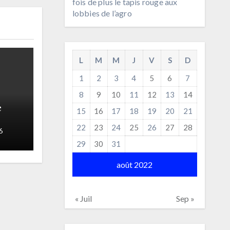
fois de plus le tapis rouge aux
lobbies de l’agro
L
M
M
J
V
S
D
1
2
3
4
5
6
7
8
9
10
11
12
13
14
e
15
16
17
18
19
20
21
22
23
24
25
26
27
28
fois
6
aux
29
30
31
août 2022
« Juil
Sep »