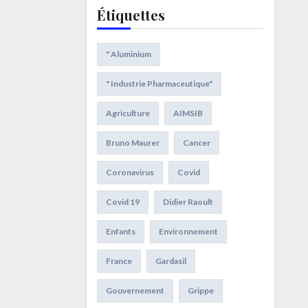
Étiquettes
" Aluminium
" Industrie Pharmaceutique"
Agriculture
AIMSIB
Bruno Maurer
Cancer
Coronavirus
Covid
Covid 19
Didier Raoult
Enfants
Environnement
France
Gardasil
Gouvernement
Grippe