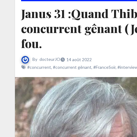
Janus 31 :Quand Thib
concurrent gênant (J
fou.
By
docteurJO
14 août 2022
#concurrent
,
#concurrent gênant
,
#FranceSoir
,
#intervie