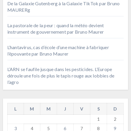
De la Galaxie Gutenberg à la Galaxie TikTok par Bruno
MAURERg
La pastorale de la peur : quand la météo devient
instrument de gouvernement par Bruno Maurer
L’hantavirus, cas d’école d’une machine à fabriquer
l’épouvante par Bruno Maurer
L’ARN se faufile jusque dans les pesticides. L’Europe
déroule une fois de plus le tapis rouge aux lobbies de
l’agro
L
M
M
J
V
S
D
1
2
3
4
5
6
7
8
9