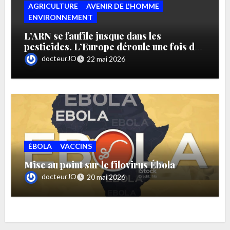
AGRICULTURE
AVENIR DE L'HOMME
ENVIRONNEMENT
L’ARN se faufile jusque dans les
pesticides. L’Europe déroule une fois de
plus le tapis rouge aux lobbies de l’agro
docteurJO
22 mai 2026
ÉBOLA
VACCINS
Mise au point sur le filovirus Ébola
docteurJO
20 mai 2026