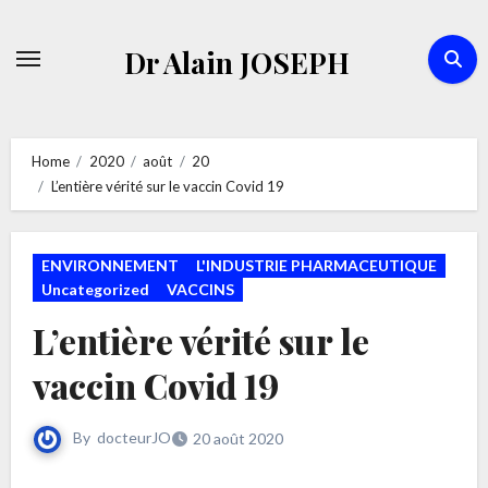
Skip
to
Dr Alain JOSEPH
content
Home
2020
août
20
L’entière vérité sur le vaccin Covid 19
ENVIRONNEMENT
L'INDUSTRIE PHARMACEUTIQUE
Uncategorized
VACCINS
L’entière vérité sur le
vaccin Covid 19
By
docteurJO
20 août 2020