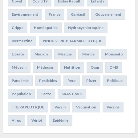
Covid
Covid 19
Didier Raoult
Enfants
Environnement
France
Gardasil
Gouvernement
Grippe
Homéopathie
Hydroxychloroquine
Ivermectine
L'INDUSTRIE PHARMACEUTIQUE
Liberté
Macron
Masque
Monde
Monsanto
Médecin
Médecins
Nutrition
Ogm
OMS
Pandémie
Pesticides
Peur
Pfizer
Politique
Population
Santé
SRAS CoV 2
THERAPEUTIQUE
Vaccin
Vaccination
Vaccins
Virus
Vérité
Épidémie