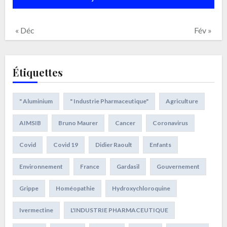
« Déc
Fév »
Étiquettes
" Aluminium
" Industrie Pharmaceutique"
Agriculture
AIMSIB
Bruno Maurer
Cancer
Coronavirus
Covid
Covid 19
Didier Raoult
Enfants
Environnement
France
Gardasil
Gouvernement
Grippe
Homéopathie
Hydroxychloroquine
Ivermectine
L'INDUSTRIE PHARMACEUTIQUE