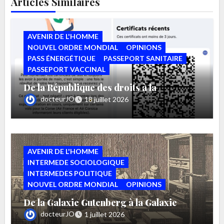
Articles Similaires
AVENIR DE L'HOMME
NOUVEL ORDRE MONDIAL
OPINIONS
PASS ÉNERGÉTIQUE
PASSEPORT SANITAIRE
PASSEPORT VACCINAL
De la République des droits à la
République des autorisations par Bruno
docteurJO
18 juillet 2026
MAURER
AVENIR DE L'HOMME
INTERMEDE SOCIOLOGIQUE
INTERMEDES POLITIQUE
NOUVEL ORDRE MONDIAL
OPINIONS
De la Galaxie Gutenberg à la Galaxie
TikTok par Bruno MAURERg
docteurJO
1 juillet 2026