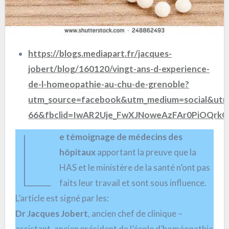
https://blogs.mediapart.fr/jacques-
jobert/blog/160120/vingt-ans-d-experience-
de-l-homeopathie-au-chu-de-grenoble?
utm_source=facebook&utm_medium=social&utm
66&fbclid=IwAR2Uje_FwXJNoweAzFAr0PiOQrk
L
e témoignage de médecins des
hôpitaux
apportant la preuve que la
HAS et le ministère de la santé n’ont pas
faits leur travail et sont sous influence.
L’article est signé par les:
Dr Jacques Jobert
, ancien chef de clinique –
assistant, ancien président de l’école d’homéopathie