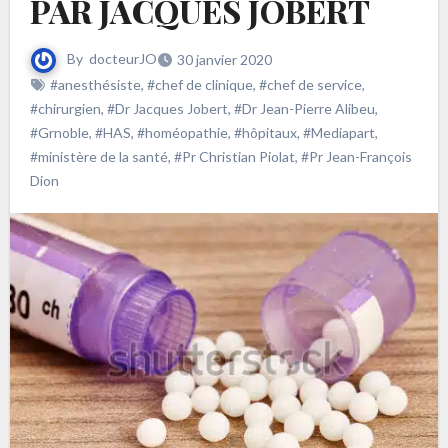
PAR JACQUES JOBERT
By
docteurJO
30 janvier 2020
#anesthésiste
,
#chef de clinique
,
#chef de service
,
#chirurgien
,
#Dr Jacques Jobert
,
#Dr Jean-Pierre Alibeu
,
#Grnoble
,
#HAS
,
#homéopathie
,
#hôpitaux
,
#Mediapart
,
#ministère de la santé
,
#Pr Christian Piolat
,
#Pr Jean-François
Dion