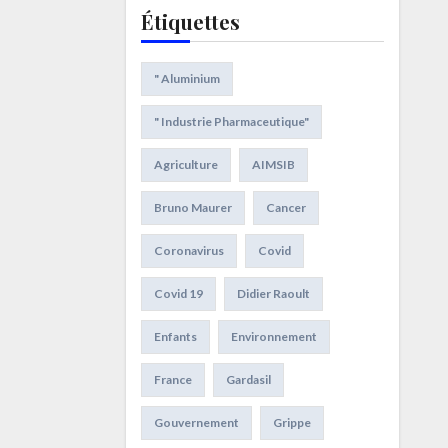
Étiquettes
" Aluminium
" Industrie Pharmaceutique"
Agriculture
AIMSIB
Bruno Maurer
Cancer
Coronavirus
Covid
Covid 19
Didier Raoult
Enfants
Environnement
France
Gardasil
Gouvernement
Grippe