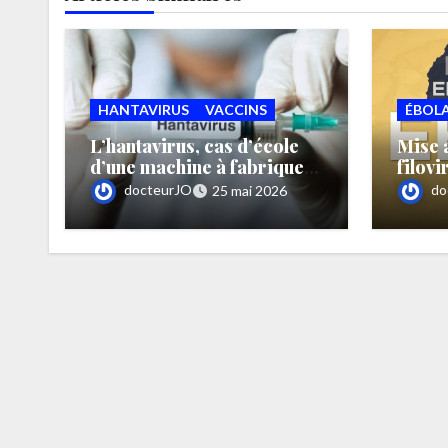
HANTAVIRUS
VACCINS
ÉBOL
L’hantavirus, cas d’école
Mise a
d’une machine à fabriquer
filovi
l’épouvante par Bruno
docteurJO
do
25 mai 2026
Maurer