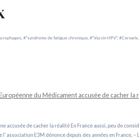
X
macrophages
,
#"syndrome de fatigue chronique
,
#"Vaccin HPV"
,
#Cervarix
,
e Européenne du Médicament accusée de cacher la r
e accusée de cacher la réalité En France aussi, peu de consi
 que l’ association E3M dénonce depuis des années en France, – 