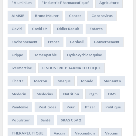
" Aluminium
" Industrie Pharmaceutique"
Agriculture
AIMSIB
Bruno Maurer
Cancer
Coronavirus
Covid
Covid 19
Didier Raoult
Enfants
Environnement
France
Gardasil
Gouvernement
Grippe
Homéopathie
Hydroxychloroquine
Ivermectine
L'INDUSTRIE PHARMACEUTIQUE
Liberté
Macron
Masque
Monde
Monsanto
Médecin
Médecins
Nutrition
Ogm
OMS
Pandémie
Pesticides
Peur
Pfizer
Politique
Population
Santé
SRAS CoV 2
THERAPEUTIQUE
Vaccin
Vaccination
Vaccins