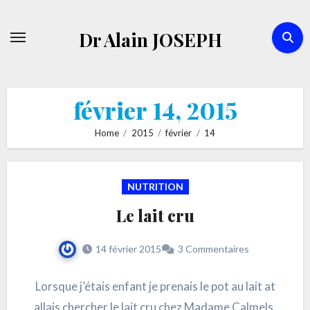
Skip
to
Dr Alain JOSEPH
content
février 14, 2015
Home
2015
février
14
NUTRITION
Le lait cru
14 février 2015
3 Commentaires
Lorsque j’étais enfant je prenais le pot au lait at
allais chercher le lait cru chez Madame Calmels.