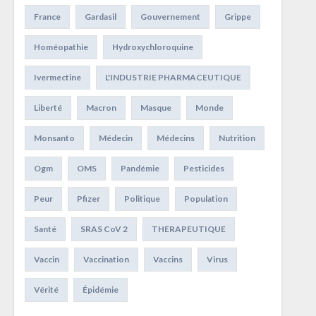
France
Gardasil
Gouvernement
Grippe
Homéopathie
Hydroxychloroquine
Ivermectine
L'INDUSTRIE PHARMACEUTIQUE
Liberté
Macron
Masque
Monde
Monsanto
Médecin
Médecins
Nutrition
Ogm
OMS
Pandémie
Pesticides
Peur
Pfizer
Politique
Population
Santé
SRAS CoV 2
THERAPEUTIQUE
Vaccin
Vaccination
Vaccins
Virus
Vérité
Épidémie