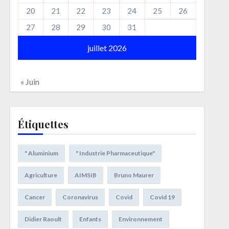
20
21
22
23
24
25
26
27
28
29
30
31
juillet 2026
« Juin
Étiquettes
" Aluminium
" Industrie Pharmaceutique"
Agriculture
AIMSIB
Bruno Maurer
Cancer
Coronavirus
Covid
Covid 19
Didier Raoult
Enfants
Environnement