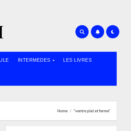
H
ULE
INTERMEDES
LES LIVRES
Home
“ventre plat et ferme”