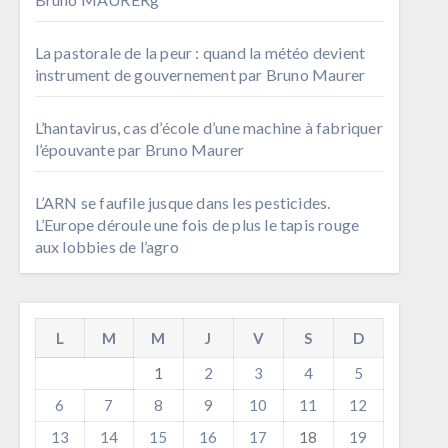
La pastorale de la peur : quand la météo devient
instrument de gouvernement par Bruno Maurer
L’hantavirus, cas d’école d’une machine à fabriquer
l’épouvante par Bruno Maurer
L’ARN se faufile jusque dans les pesticides.
L’Europe déroule une fois de plus le tapis rouge
aux lobbies de l’agro
L
M
M
J
V
S
D
1
2
3
4
5
6
7
8
9
10
11
12
13
14
15
16
17
18
19