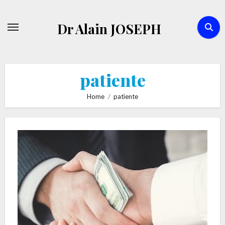
Skip
to
Dr Alain JOSEPH
content
patiente
Home
patiente