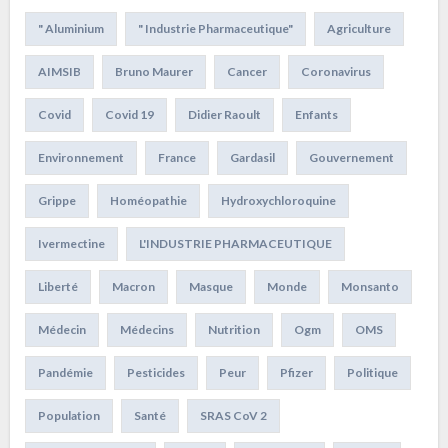
" Aluminium
" Industrie Pharmaceutique"
Agriculture
AIMSIB
Bruno Maurer
Cancer
Coronavirus
Covid
Covid 19
Didier Raoult
Enfants
Environnement
France
Gardasil
Gouvernement
Grippe
Homéopathie
Hydroxychloroquine
Ivermectine
L'INDUSTRIE PHARMACEUTIQUE
Liberté
Macron
Masque
Monde
Monsanto
Médecin
Médecins
Nutrition
Ogm
OMS
Pandémie
Pesticides
Peur
Pfizer
Politique
Population
Santé
SRAS CoV 2