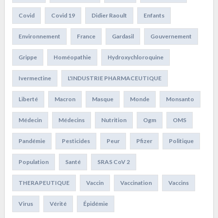
Covid
Covid 19
Didier Raoult
Enfants
Environnement
France
Gardasil
Gouvernement
Grippe
Homéopathie
Hydroxychloroquine
Ivermectine
L'INDUSTRIE PHARMACEUTIQUE
Liberté
Macron
Masque
Monde
Monsanto
Médecin
Médecins
Nutrition
Ogm
OMS
Pandémie
Pesticides
Peur
Pfizer
Politique
Population
Santé
SRAS CoV 2
THERAPEUTIQUE
Vaccin
Vaccination
Vaccins
Virus
Vérité
Épidémie