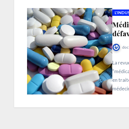
L'IND
Médi
défav
doc
La revue
“médica
en trai
médecin