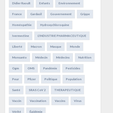
Didier Raoult
Enfants
Environnement
France
Gardasil
Gouvernement
Grippe
Homéopathie
Hydroxychloroquine
Ivermectine
L'INDUSTRIE PHARMACEUTIQUE
Liberté
Macron
Masque
Monde
Monsanto
Médecin
Médecins
Nutrition
Ogm
OMS
Pandémie
Pesticides
Peur
Pfizer
Politique
Population
Santé
SRAS CoV 2
THERAPEUTIQUE
Vaccin
Vaccination
Vaccins
Virus
Vérité
Épidémie