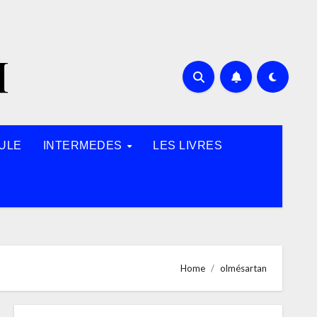
H
ULE
INTERMEDES
LES LIVRES
Home
olmésartan