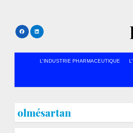
Skip
to
content
L’INDUSTRIE PHARMACEUTIQUE
L
olmésartan