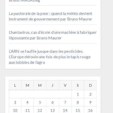
La pastorale de la peur : quand la météo devient
instrument de gouvernement par Bruno Maurer
L’hantavirus, cas d’école d’une machine à fabriquer
l’épouvante par Bruno Maurer
L’ARN se faufile jusque dans les pesticides.
L’Europe déroule une fois de plus le tapis rouge
aux lobbies de l’agro
L
M
M
J
V
S
D
1
2
3
4
5
6
7
8
9
10
11
12
13
14
15
16