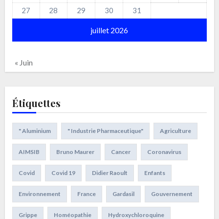
27
28
29
30
31
juillet 2026
« Juin
Étiquettes
" Aluminium
" Industrie Pharmaceutique"
Agriculture
AIMSIB
Bruno Maurer
Cancer
Coronavirus
Covid
Covid 19
Didier Raoult
Enfants
Environnement
France
Gardasil
Gouvernement
Grippe
Homéopathie
Hydroxychloroquine