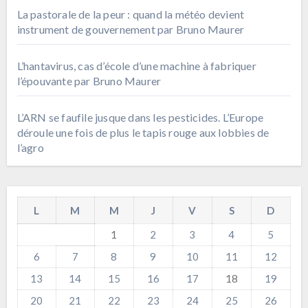
La pastorale de la peur : quand la météo devient
instrument de gouvernement par Bruno Maurer
L’hantavirus, cas d’école d’une machine à fabriquer
l’épouvante par Bruno Maurer
L’ARN se faufile jusque dans les pesticides. L’Europe
déroule une fois de plus le tapis rouge aux lobbies de
l’agro
L
M
M
J
V
S
D
1
2
3
4
5
6
7
8
9
10
11
12
13
14
15
16
17
18
19
20
21
22
23
24
25
26