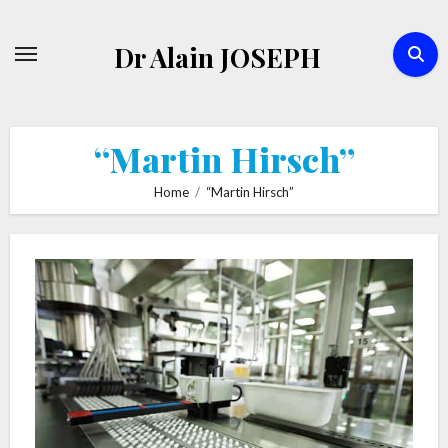
Skip
to
Dr Alain JOSEPH
content
“Martin Hirsch”
Home
“Martin Hirsch”