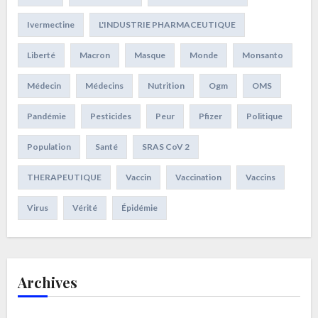
Ivermectine
L'INDUSTRIE PHARMACEUTIQUE
Liberté
Macron
Masque
Monde
Monsanto
Médecin
Médecins
Nutrition
Ogm
OMS
Pandémie
Pesticides
Peur
Pfizer
Politique
Population
Santé
SRAS CoV 2
THERAPEUTIQUE
Vaccin
Vaccination
Vaccins
Virus
Vérité
Épidémie
Archives