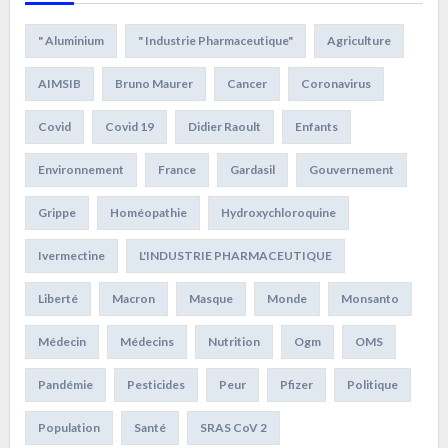
" Aluminium
" Industrie Pharmaceutique"
Agriculture
AIMSIB
Bruno Maurer
Cancer
Coronavirus
Covid
Covid 19
Didier Raoult
Enfants
Environnement
France
Gardasil
Gouvernement
Grippe
Homéopathie
Hydroxychloroquine
Ivermectine
L'INDUSTRIE PHARMACEUTIQUE
Liberté
Macron
Masque
Monde
Monsanto
Médecin
Médecins
Nutrition
Ogm
OMS
Pandémie
Pesticides
Peur
Pfizer
Politique
Population
Santé
SRAS CoV 2