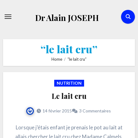
Skip
to
Dr Alain JOSEPH
content
“le lait cru”
Home
“le lait cru”
NUTRITION
Le lait cru
14 février 2015
3 Commentaires
Lorsque j’étais enfant je prenais le pot au lait at
allais chercher le lait cru chez Madame Calmels.