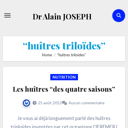
Skip
to
Dr Alain JOSEPH
content
“huîtres triloïdes”
Home
“huîtres triloïdes”
NUTRITION
Les huîtres “des quatre saisons”
25 août 2013
Aucun commentaire
Je vous ai déjà longuement parlé des huîtres
triploïdes inventées par cet organisme l’IFREMER (