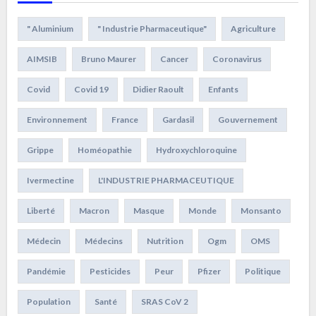
" Aluminium
" Industrie Pharmaceutique"
Agriculture
AIMSIB
Bruno Maurer
Cancer
Coronavirus
Covid
Covid 19
Didier Raoult
Enfants
Environnement
France
Gardasil
Gouvernement
Grippe
Homéopathie
Hydroxychloroquine
Ivermectine
L'INDUSTRIE PHARMACEUTIQUE
Liberté
Macron
Masque
Monde
Monsanto
Médecin
Médecins
Nutrition
Ogm
OMS
Pandémie
Pesticides
Peur
Pfizer
Politique
Population
Santé
SRAS CoV 2