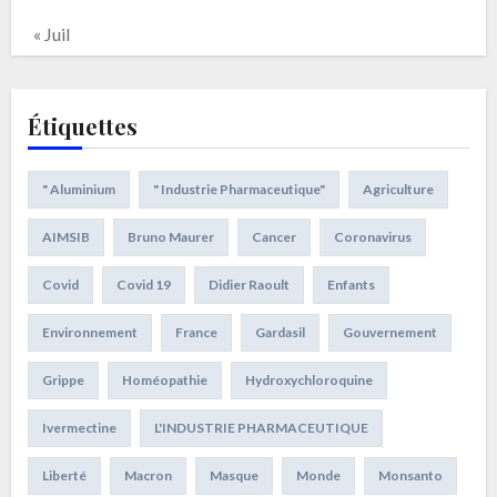
« Juil
Étiquettes
" Aluminium
" Industrie Pharmaceutique"
Agriculture
AIMSIB
Bruno Maurer
Cancer
Coronavirus
Covid
Covid 19
Didier Raoult
Enfants
Environnement
France
Gardasil
Gouvernement
Grippe
Homéopathie
Hydroxychloroquine
Ivermectine
L'INDUSTRIE PHARMACEUTIQUE
Liberté
Macron
Masque
Monde
Monsanto