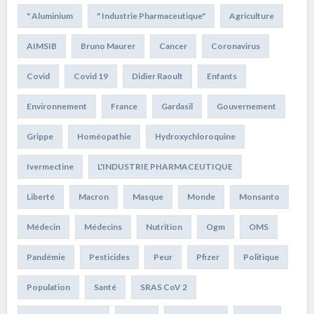
" Aluminium
" Industrie Pharmaceutique"
Agriculture
AIMSIB
Bruno Maurer
Cancer
Coronavirus
Covid
Covid 19
Didier Raoult
Enfants
Environnement
France
Gardasil
Gouvernement
Grippe
Homéopathie
Hydroxychloroquine
Ivermectine
L'INDUSTRIE PHARMACEUTIQUE
Liberté
Macron
Masque
Monde
Monsanto
Médecin
Médecins
Nutrition
Ogm
OMS
Pandémie
Pesticides
Peur
Pfizer
Politique
Population
Santé
SRAS CoV 2