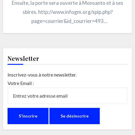
Ensuite, la porte sera ouverte à Monsanto et à ses
sbires. http://www.infogm.org/spip.php?
page=courrier&id_courrier=493
http://fr.news.yahoo.com/suspension-des-
arr%C3%AAt%C3%A9s-interdisant-logm-
monsanto-810-143855570.html
Newsletter
Inscrivez-vous à notre newsletter.
Votre Email :