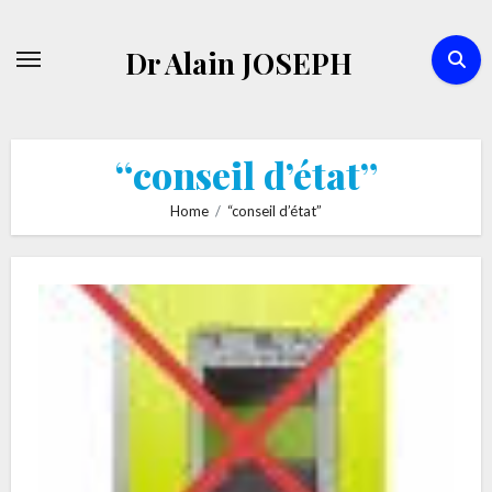
Skip
to
Dr Alain JOSEPH
content
“conseil d’état”
Home
“conseil d’état”