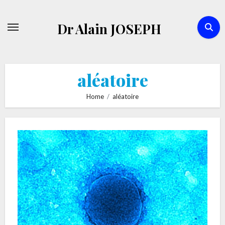
Skip
to
Dr Alain JOSEPH
content
aléatoire
Home
aléatoire