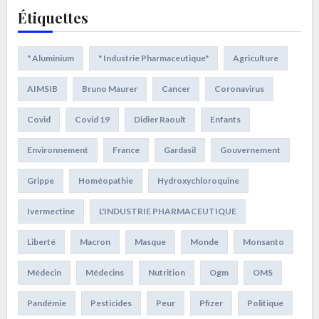
Étiquettes
" Aluminium
" Industrie Pharmaceutique"
Agriculture
AIMSIB
Bruno Maurer
Cancer
Coronavirus
Covid
Covid 19
Didier Raoult
Enfants
Environnement
France
Gardasil
Gouvernement
Grippe
Homéopathie
Hydroxychloroquine
Ivermectine
L'INDUSTRIE PHARMACEUTIQUE
Liberté
Macron
Masque
Monde
Monsanto
Médecin
Médecins
Nutrition
Ogm
OMS
Pandémie
Pesticides
Peur
Pfizer
Politique