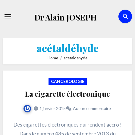
Skip
to
Dr Alain JOSEPH
content
acétaldéhyde
Home
acétaldéhyde
CANCEROLOGIE
La cigarette électronique
1 janvier 2015
Aucun commentaire
Des cigarettes électroniques qui rendent accro !
Dans le numéro 485 de septembre 2013 du