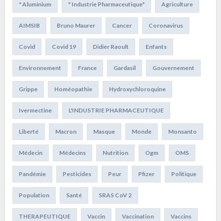
" Aluminium
" Industrie Pharmaceutique"
Agriculture
AIMSIB
Bruno Maurer
Cancer
Coronavirus
Covid
Covid 19
Didier Raoult
Enfants
Environnement
France
Gardasil
Gouvernement
Grippe
Homéopathie
Hydroxychloroquine
Ivermectine
L'INDUSTRIE PHARMACEUTIQUE
Liberté
Macron
Masque
Monde
Monsanto
Médecin
Médecins
Nutrition
Ogm
OMS
Pandémie
Pesticides
Peur
Pfizer
Politique
Population
Santé
SRAS CoV 2
THERAPEUTIQUE
Vaccin
Vaccination
Vaccins