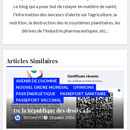
ce blog qui a pour but de relayer en matière de santé,
l'information des lanceurs d'alerte sur l'agriculture, la
nutrition, la destruction des écosystèmes planétaires, les
dérives de l'industrie pharmaceutiques, etc...
Articles Similaires
AVENIR DE L'HOMME
NOUVEL ORDRE MONDIAL
OPINIONS
PASS ÉNERGÉTIQUE
PASSEPORT SANITAIRE
PASSEPORT VACCINAL
De la République des droits à la
République des autorisations par Bruno
docteurJO
18 juillet 2026
MAURER