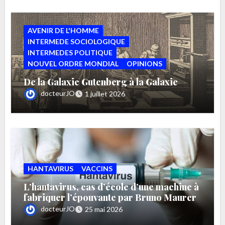
AVENIR DE L'HOMME
INTERMEDE SOCIOLOGIQUE
INTERMEDES POLITIQUE
NOUVEL ORDRE MONDIAL
OPINIONS
De la Galaxie Gutenberg à la Galaxie
TikTok par Bruno MAURERg
docteurJO
1 juillet 2026
HANTAVIRUS
VACCINS
L’hantavirus, cas d’école d’une machine à
fabriquer l’épouvante par Bruno Maurer
docteurJO
25 mai 2026