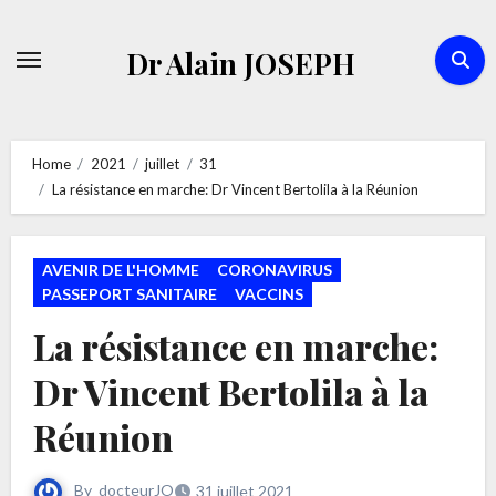
Skip
to
Dr Alain JOSEPH
content
Home
2021
juillet
31
La résistance en marche: Dr Vincent Bertolila à la Réunion
AVENIR DE L'HOMME
CORONAVIRUS
PASSEPORT SANITAIRE
VACCINS
La résistance en marche:
Dr Vincent Bertolila à la
Réunion
By
docteurJO
31 juillet 2021