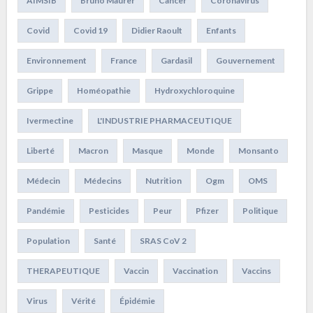
AIMSIB
Bruno Maurer
Cancer
Coronavirus
Covid
Covid 19
Didier Raoult
Enfants
Environnement
France
Gardasil
Gouvernement
Grippe
Homéopathie
Hydroxychloroquine
Ivermectine
L'INDUSTRIE PHARMACEUTIQUE
Liberté
Macron
Masque
Monde
Monsanto
Médecin
Médecins
Nutrition
Ogm
OMS
Pandémie
Pesticides
Peur
Pfizer
Politique
Population
Santé
SRAS CoV 2
THERAPEUTIQUE
Vaccin
Vaccination
Vaccins
Virus
Vérité
Épidémie