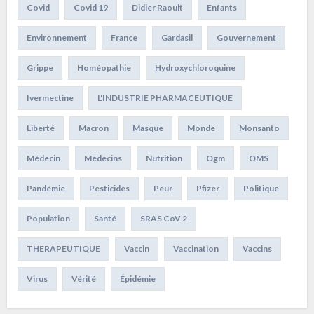
Covid
Covid 19
Didier Raoult
Enfants
Environnement
France
Gardasil
Gouvernement
Grippe
Homéopathie
Hydroxychloroquine
Ivermectine
L'INDUSTRIE PHARMACEUTIQUE
Liberté
Macron
Masque
Monde
Monsanto
Médecin
Médecins
Nutrition
Ogm
OMS
Pandémie
Pesticides
Peur
Pfizer
Politique
Population
Santé
SRAS CoV 2
THERAPEUTIQUE
Vaccin
Vaccination
Vaccins
Virus
Vérité
Épidémie