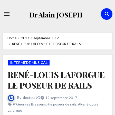
Skip
to
Dr Alain JOSEPH
content
Home
2017
septembre
12
RENÉ-LOUIS LAFORGUE LE POSEUR DE RAILS
INTERMÈDE MUSICAL
RENÉ-LOUIS LAFORGUE
LE POSEUR DE RAILS
By
docteurJO
12 septembre 2017
#"Georges Brassens
,
#le poseur de rails
,
#René-Louis
Laforgue