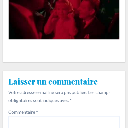
Laisser un commentaire
Votre adresse e-mail ne sera pas publiée.
Les champs
obligatoires sont indiqués avec
*
Commentaire
*