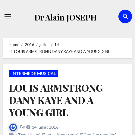
Skip
to
Dr Alain JOSEPH
content
Home
2016
juillet
14
LOUIS ARMSTRONG DANY KAYE AND A YOUNG GIRL
INTERMÈDE MUSICAL
LOUIS ARMSTRONG
DANY KAYE AND A
YOUNG GIRL
By
14 juillet 2016
#"Dany Kaye"
,
#"Louis Armstrong"
,
#"The five pennies"
,