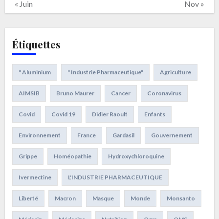
« Juin
Nov »
Étiquettes
" Aluminium
" Industrie Pharmaceutique"
Agriculture
AIMSIB
Bruno Maurer
Cancer
Coronavirus
Covid
Covid 19
Didier Raoult
Enfants
Environnement
France
Gardasil
Gouvernement
Grippe
Homéopathie
Hydroxychloroquine
Ivermectine
L'INDUSTRIE PHARMACEUTIQUE
Liberté
Macron
Masque
Monde
Monsanto