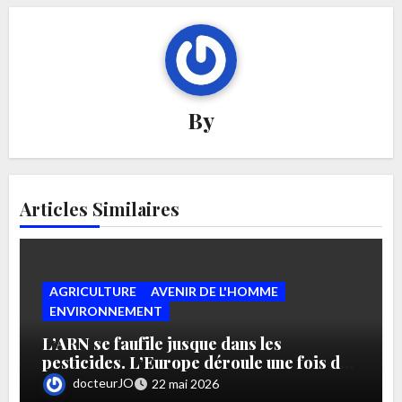
By
Articles Similaires
AGRICULTURE
AVENIR DE L'HOMME
ENVIRONNEMENT
L’ARN se faufile jusque dans les
pesticides. L’Europe déroule une fois de
plus le tapis rouge aux lobbies de l’agro
docteurJO
22 mai 2026