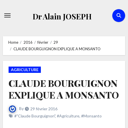
Skip
to
Dr Alain JOSEPH
content
Home
2016
février
29
CLAUDE BOURGUIGNON EXPLIQUE A MONSANTO
AGRICULTURE
CLAUDE BOURGUIGNON
EXPLIQUE A MONSANTO
By
29 février 2016
#"Claude Bourguignon"
,
#Agriculture
,
#Monsanto