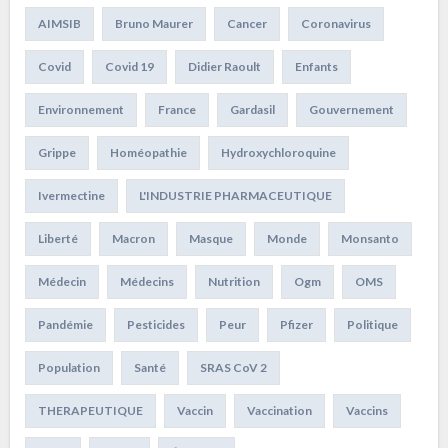
AIMSIB
Bruno Maurer
Cancer
Coronavirus
Covid
Covid 19
Didier Raoult
Enfants
Environnement
France
Gardasil
Gouvernement
Grippe
Homéopathie
Hydroxychloroquine
Ivermectine
L'INDUSTRIE PHARMACEUTIQUE
Liberté
Macron
Masque
Monde
Monsanto
Médecin
Médecins
Nutrition
Ogm
OMS
Pandémie
Pesticides
Peur
Pfizer
Politique
Population
Santé
SRAS CoV 2
THERAPEUTIQUE
Vaccin
Vaccination
Vaccins