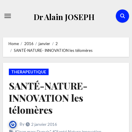
Skip
to
Dr Alain JOSEPH
content
Home
2016
janvier
2
SANTÉ-NATURE- INNOVATION les télomères
THERAPEUTIQUE
SANTÉ-NATURE-
INNOVATION les
télomères
By
2 janvier 2016
#"jean marc Dupuis"
,
#"Santé Nature innovation
,