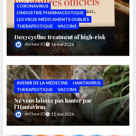
CORONAVIRUS
L'INDUSTRIE PHARMACEUTIQUE
LES VIEUX MÉDICAMENTS OUBLIÉS
THERAPEUTIQUE
VACCINS
Doxycycline treatment of high-risk
COVID-19-positive patients with
docteurJO
16 mai 2026
comorbid pulmonary disease (Un article
paru sur Pubmed en septembre 2020 –
passé inaperçu –
AVENIR DE LA MÉDECINE
HANTAVIRUS
THERAPEUTIQUE
VACCINS
Ne vous laissez pas hanter par
l’Hantavirus
docteurJO
11 mai 2026