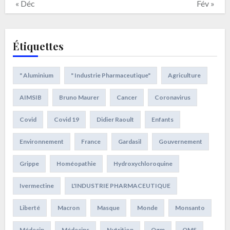
« Déc
Fév »
Étiquettes
" Aluminium
" Industrie Pharmaceutique"
Agriculture
AIMSIB
Bruno Maurer
Cancer
Coronavirus
Covid
Covid 19
Didier Raoult
Enfants
Environnement
France
Gardasil
Gouvernement
Grippe
Homéopathie
Hydroxychloroquine
Ivermectine
L'INDUSTRIE PHARMACEUTIQUE
Liberté
Macron
Masque
Monde
Monsanto
Médecin
Médecins
Nutrition
Ogm
OMS