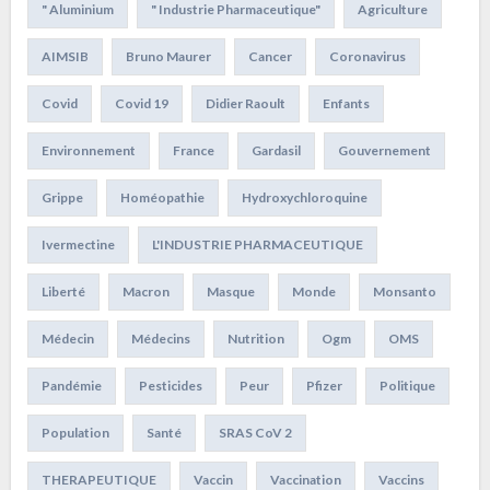
" Aluminium
" Industrie Pharmaceutique"
Agriculture
AIMSIB
Bruno Maurer
Cancer
Coronavirus
Covid
Covid 19
Didier Raoult
Enfants
Environnement
France
Gardasil
Gouvernement
Grippe
Homéopathie
Hydroxychloroquine
Ivermectine
L'INDUSTRIE PHARMACEUTIQUE
Liberté
Macron
Masque
Monde
Monsanto
Médecin
Médecins
Nutrition
Ogm
OMS
Pandémie
Pesticides
Peur
Pfizer
Politique
Population
Santé
SRAS CoV 2
THERAPEUTIQUE
Vaccin
Vaccination
Vaccins