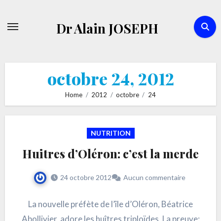
Skip
to
Dr Alain JOSEPH
content
octobre 24, 2012
Home
2012
octobre
24
NUTRITION
Huitres d’Oléron: c’est la merde
24 octobre 2012
Aucun commentaire
La nouvelle préfète de l’île d’Oléron, Béatrice
Abollivier, adore les huîtres triploïdes. La preuve: