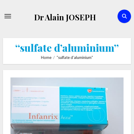
Skip
to
Dr Alain JOSEPH
content
“sulfate d’aluminium”
Home
“sulfate d’aluminium”