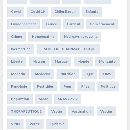
Covid
Covid 19
Didier Raoult
Enfants
Environnement
France
Gardasil
Gouvernement
Grippe
Homéopathie
Hydroxychloroquine
Ivermectine
L'INDUSTRIE PHARMACEUTIQUE
Liberté
Macron
Masque
Monde
Monsanto
Médecin
Médecins
Nutrition
Ogm
OMS
Pandémie
Pesticides
Peur
Pfizer
Politique
Population
Santé
SRAS CoV 2
THERAPEUTIQUE
Vaccin
Vaccination
Vaccins
Virus
Vérité
Épidémie