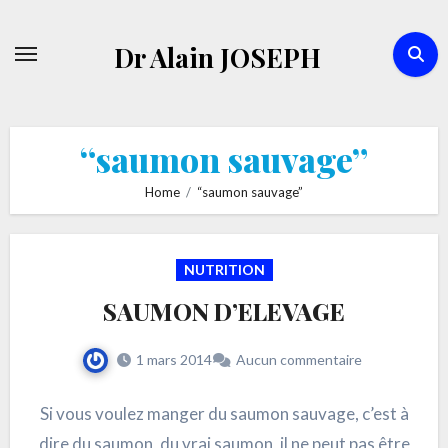
Skip
to
Dr Alain JOSEPH
content
“saumon sauvage”
Home
“saumon sauvage”
NUTRITION
SAUMON D’ELEVAGE
1 mars 2014
Aucun commentaire
Si vous voulez manger du saumon sauvage, c’est à
dire du saumon, du vrai saumon, il ne peut pas être