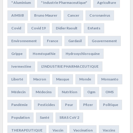
" Aluminium
" Industrie Pharmaceutique"
Agriculture
AIMSIB
Bruno Maurer
Cancer
Coronavirus
Covid
Covid 19
Didier Raoult
Enfants
Environnement
France
Gardasil
Gouvernement
Grippe
Homéopathie
Hydroxychloroquine
Ivermectine
L'INDUSTRIE PHARMACEUTIQUE
Liberté
Macron
Masque
Monde
Monsanto
Médecin
Médecins
Nutrition
Ogm
OMS
Pandémie
Pesticides
Peur
Pfizer
Politique
Population
Santé
SRAS CoV 2
THERAPEUTIQUE
Vaccin
Vaccination
Vaccins