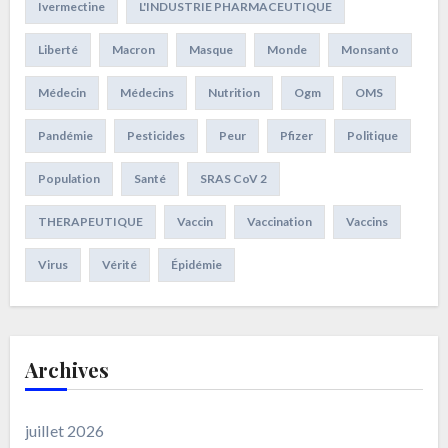
Ivermectine
L'INDUSTRIE PHARMACEUTIQUE
Liberté
Macron
Masque
Monde
Monsanto
Médecin
Médecins
Nutrition
Ogm
OMS
Pandémie
Pesticides
Peur
Pfizer
Politique
Population
Santé
SRAS CoV 2
THERAPEUTIQUE
Vaccin
Vaccination
Vaccins
Virus
Vérité
Épidémie
Archives
juillet 2026