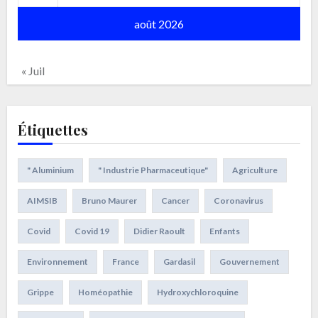
août 2026
« Juil
Étiquettes
" Aluminium
" Industrie Pharmaceutique"
Agriculture
AIMSIB
Bruno Maurer
Cancer
Coronavirus
Covid
Covid 19
Didier Raoult
Enfants
Environnement
France
Gardasil
Gouvernement
Grippe
Homéopathie
Hydroxychloroquine