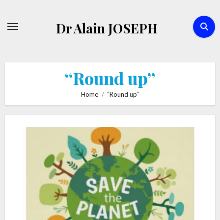
Skip
to
Dr Alain JOSEPH
content
“Round up”
Home
“Round up”