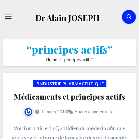
Skip
to
Dr Alain JOSEPH
content
“principes actifs”
Home
“principes actifs”
L'INDUSTRIE PHARMACEUTIQUE
Médicaments et principes actifs
14 mars 2013
Aucun commentaire
Voici un article du Quotidien du médecin afin que
vous soyez informé de la qualité des médicaments