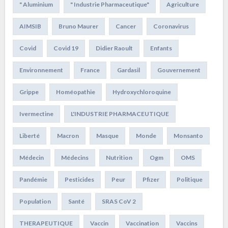
" Aluminium
" Industrie Pharmaceutique"
Agriculture
AIMSIB
Bruno Maurer
Cancer
Coronavirus
Covid
Covid 19
Didier Raoult
Enfants
Environnement
France
Gardasil
Gouvernement
Grippe
Homéopathie
Hydroxychloroquine
Ivermectine
L'INDUSTRIE PHARMACEUTIQUE
Liberté
Macron
Masque
Monde
Monsanto
Médecin
Médecins
Nutrition
Ogm
OMS
Pandémie
Pesticides
Peur
Pfizer
Politique
Population
Santé
SRAS CoV 2
THERAPEUTIQUE
Vaccin
Vaccination
Vaccins