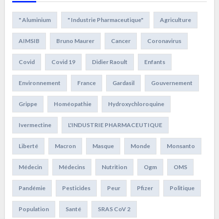
" Aluminium
" Industrie Pharmaceutique"
Agriculture
AIMSIB
Bruno Maurer
Cancer
Coronavirus
Covid
Covid 19
Didier Raoult
Enfants
Environnement
France
Gardasil
Gouvernement
Grippe
Homéopathie
Hydroxychloroquine
Ivermectine
L'INDUSTRIE PHARMACEUTIQUE
Liberté
Macron
Masque
Monde
Monsanto
Médecin
Médecins
Nutrition
Ogm
OMS
Pandémie
Pesticides
Peur
Pfizer
Politique
Population
Santé
SRAS CoV 2