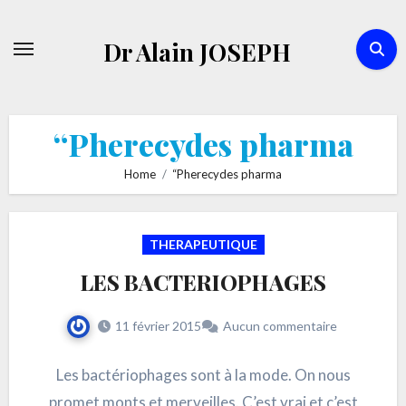
Skip
to
Dr Alain JOSEPH
content
“Pherecydes pharma
Home
“Pherecydes pharma
THERAPEUTIQUE
LES BACTERIOPHAGES
11 février 2015
Aucun commentaire
Les bactériophages sont à la mode. On nous
promet monts et merveilles. C’est vrai et c’est