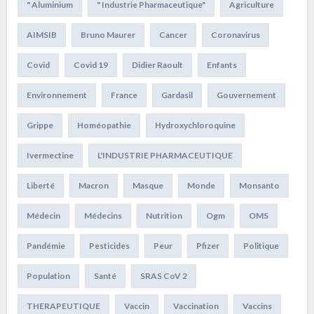
" Aluminium
" Industrie Pharmaceutique"
Agriculture
AIMSIB
Bruno Maurer
Cancer
Coronavirus
Covid
Covid 19
Didier Raoult
Enfants
Environnement
France
Gardasil
Gouvernement
Grippe
Homéopathie
Hydroxychloroquine
Ivermectine
L'INDUSTRIE PHARMACEUTIQUE
Liberté
Macron
Masque
Monde
Monsanto
Médecin
Médecins
Nutrition
Ogm
OMS
Pandémie
Pesticides
Peur
Pfizer
Politique
Population
Santé
SRAS CoV 2
THERAPEUTIQUE
Vaccin
Vaccination
Vaccins