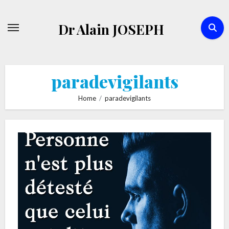
Skip
to
Dr Alain JOSEPH
content
paradevigilants
Home
paradevigilants