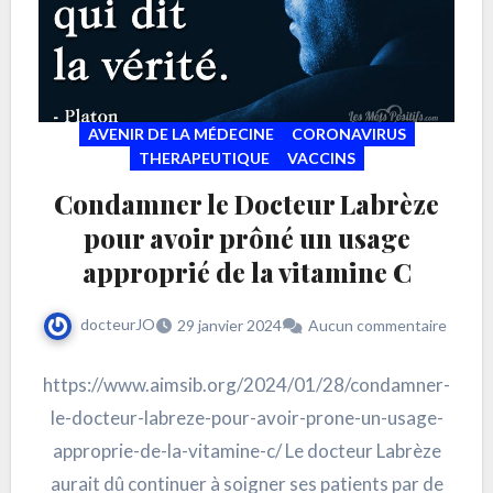
AVENIR DE LA MÉDECINE
CORONAVIRUS
THERAPEUTIQUE
VACCINS
Condamner le Docteur Labrèze
pour avoir prôné un usage
approprié de la vitamine C
docteurJO
29 janvier 2024
Aucun commentaire
https://www.aimsib.org/2024/01/28/condamner-
le-docteur-labreze-pour-avoir-prone-un-usage-
approprie-de-la-vitamine-c/ Le docteur Labrèze
aurait dû continuer à soigner ses patients par de