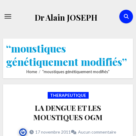
Skip
to
Dr Alain JOSEPH
content
“moustiques
génétiquement modifiés”
Home
“moustiques génétiquement modifiés”
THERAPEUTIQUE
LA DENGUE ET LES
MOUSTIQUES OGM
17 novembre 2011
Aucun commentaire