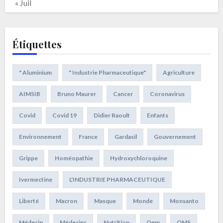
« Juil
Étiquettes
" Aluminium
" Industrie Pharmaceutique"
Agriculture
AIMSIB
Bruno Maurer
Cancer
Coronavirus
Covid
Covid 19
Didier Raoult
Enfants
Environnement
France
Gardasil
Gouvernement
Grippe
Homéopathie
Hydroxychloroquine
Ivermectine
L'INDUSTRIE PHARMACEUTIQUE
Liberté
Macron
Masque
Monde
Monsanto
Médecin
Médecins
Nutrition
Ogm
OMS