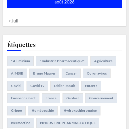
août 2026
« Juil
Étiquettes
" Aluminium
" Industrie Pharmaceutique"
Agriculture
AIMSIB
Bruno Maurer
Cancer
Coronavirus
Covid
Covid 19
Didier Raoult
Enfants
Environnement
France
Gardasil
Gouvernement
Grippe
Homéopathie
Hydroxychloroquine
Ivermectine
L'INDUSTRIE PHARMACEUTIQUE