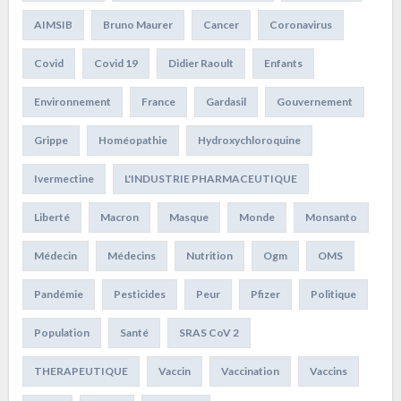
AIMSIB
Bruno Maurer
Cancer
Coronavirus
Covid
Covid 19
Didier Raoult
Enfants
Environnement
France
Gardasil
Gouvernement
Grippe
Homéopathie
Hydroxychloroquine
Ivermectine
L'INDUSTRIE PHARMACEUTIQUE
Liberté
Macron
Masque
Monde
Monsanto
Médecin
Médecins
Nutrition
Ogm
OMS
Pandémie
Pesticides
Peur
Pfizer
Politique
Population
Santé
SRAS CoV 2
THERAPEUTIQUE
Vaccin
Vaccination
Vaccins